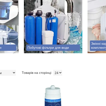
Змінні ка
и
Побутові фільтри для води
комплект