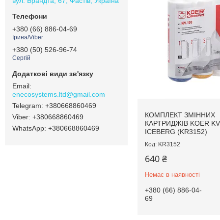
вул. Брандта, 67, Фастів, Україна
+380 (66) 886-04-69
Ірина/Viber
+380 (50) 526-96-74
Сергій
enecosystems.ltd@gmail.com
+380668860469
КОМПЛЕКТ ЗМІННИХ
+380668860469
КАРТРИДЖІВ KOER KV
+380668860469
ICEBERG (KR3152)
KR3152
640 ₴
Немає в наявності
+380 (66) 886-04-
69