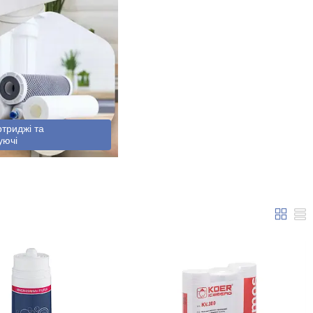
ртриджі та
уючі