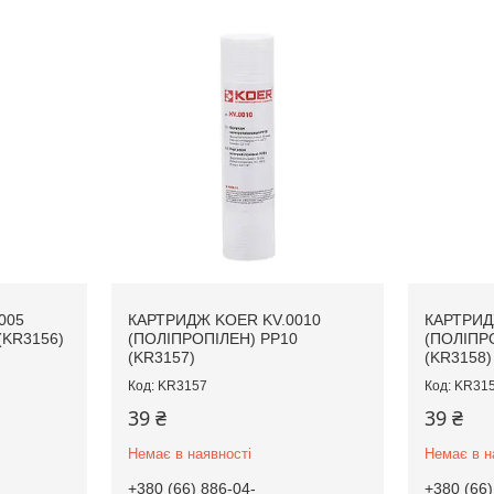
005
КАРТРИДЖ KOER KV.0010
КАРТРИД
(KR3156)
(ПОЛІПРОПІЛЕН) PP10
(ПОЛІПР
(KR3157)
(KR3158)
KR3157
KR31
39 ₴
39 ₴
Немає в наявності
Немає в н
+380 (66) 886-04-
+380 (66)