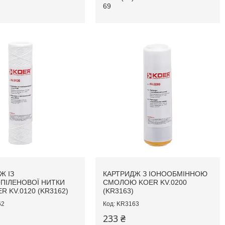
69
Ж ІЗ
КАРТРИДЖ З ІОНООБМІННОЮ
ПІЛЕНОВОЇ НИТКИ
СМОЛОЮ KOER KV.0200
R KV.0120 (KR3162)
(KR3163)
62
KR3163
233 ₴