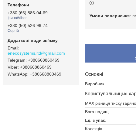
+380 (66) 886-04-69
п
Ірина/Viber
+380 (50) 526-96-74
Сергій
enecosystems.ltd@gmail.com
+380668860469
+380668860469
Основні
+380668860469
Виробник
Користувальницькі ха
MAX різниця тиску гарячо
Вага надящ.
Ед. в упак.
Колекція