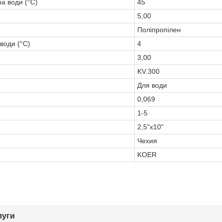
а води (°C)
45
5,00
Поліпропілен
води (°C)
4
3,00
KV.300
Для води
0,069
1-5
2,5"х10"
Чехия
KOER
луги