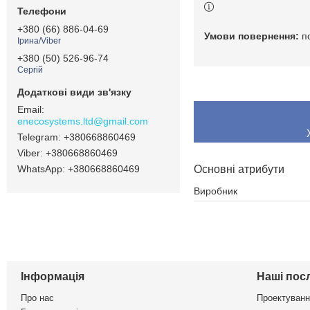
+380 (66) 886-04-69
п
Ірина/Viber
+380 (50) 526-96-74
Сергій
enecosystems.ltd@gmail.com
+380668860469
+380668860469
Основні атрибути
+380668860469
Виробник
Інформація
Наші пос
Про нас
Проектуванн