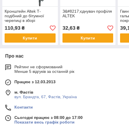
Кронштейн Altek Т-
З&#8217;єднувач профіля
Гвин
подібний до бітумної
ALTEK
галь
черепиці в зборі
покр
М10
110,93
32,63
39,
₴
₴
Купити
Купити
Про нас
Рейтинг не сформований
Менше 5 відгуків за останній рік
Працює з 12.03.2013
м. Фастів
вул. Брандта, 67, Фастів, Україна
Контакти
Сьогодні працює з 08:00 до 17:00
Показати весь графік роботи