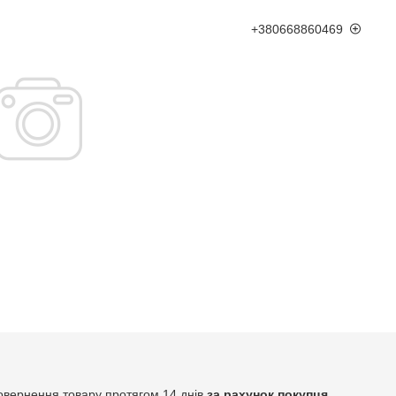
+380668860469
овернення товару протягом 14 днів
за рахунок покупця