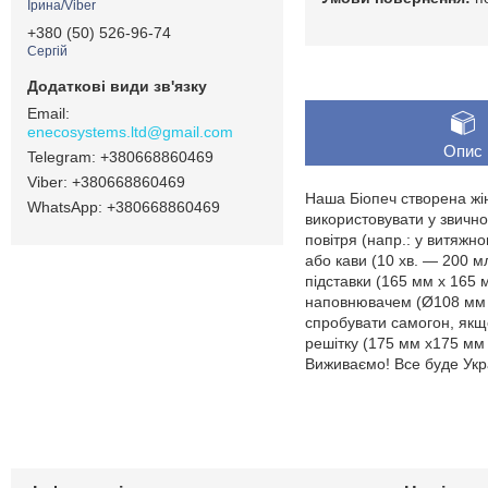
Ірина/Viber
+380 (50) 526-96-74
Сергій
enecosystems.ltd@gmail.com
Опис
+380668860469
+380668860469
Наша Біопеч створена жінк
+380668860469
використовувати у звично
повітря (напр.: у витяжно
або кави (10 хв. — 200 м
підставки (165 мм х 165 
наповнювачем (Ø108 мм х 
спробувати самогон, якщо
решітку (175 мм х175 мм 
Виживаємо! Все буде Укр