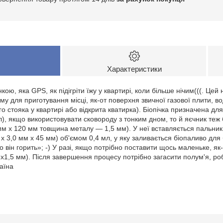
Характеристики
ою, яка GPS, як підігріти їжу у квартирі, коли більше нічим(((. Це
му для приготування місці, як-от поверхня звичної газової плити, в
го стояка у квартирі або відкрита кватирка). Біопічка призначена для 
л), якщо використовувати сковороду з тонким дном, то й яєчник теж 
мм х 120 мм товщина металу — 1,5 мм). У неї вставляється пальник
3,0 мм х 45 мм) об'ємом 0,4 мл, у яку заливається біопаливо для б
 він горить»; -) У разі, якщо потрібно поставити щось маленьке, як
х1,5 мм). Після завершення процесу потрібно загасити полум'я, ро
аїна