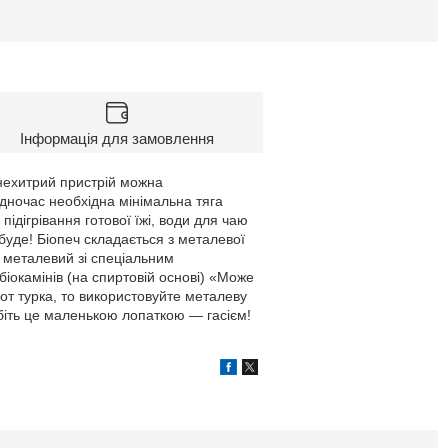
Інформація для замовлення
й нехитрий пристрій можна
одночас необхідна мінімальна тяга
підігрівання готової їжі, води для чаю
буде! Біопеч складається з металевої
 металевий зі спеціальним
іокамінів (на спиртовій основі) «Може
-от турка, то використовуйте металеву
біть це маленькою лопаткою — гасієм!