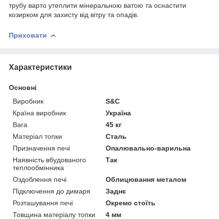
трубу варто утеплити мінеральною ватою та оснастити
козирком для захисту від вітру та опадів.
Приховати
Характеристики
Основні
Виробник
S&C
Країна виробник
Україна
Вага
45 кг
Матеріал топки
Сталь
Призначення печі
Опалювально-варильна
Наявність вбудованого
Так
теплообмінника
Оздоблення печі
Облицювання металом
Підключення до димаря
Заднє
Розташування печі
Окремо стоїть
Товщина матеріалу топки
4 мм