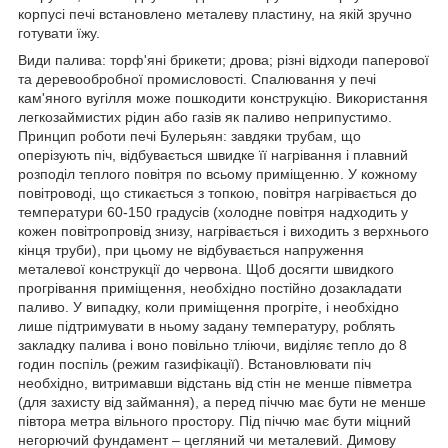
корпусі печі встановлено металеву пластину, на якій зручно
готувати їжу.
Види палива: торф'яні брикети; дрова; різні відходи паперової
та деревообробної промисловості. Спалювання у печі
кам'яного вугілля може пошкодити конструкцію. Використання
легкозаймистих рідин або газів як паливо неприпустимо.
Принцип роботи печі Булерьян: завдяки трубам, що
оперізують піч, відбувається швидке її нагрівання і плавний
розподіл теплого повітря по всьому приміщенню. У кожному
повітроводі, що стикається з топкою, повітря нагрівається до
температури 60-150 градусів (холодне повітря надходить у
кожен повітропровід знизу, нагрівається і виходить з верхнього
кінця труби), при цьому не відбувається напруження
металевої конструкції до червона. Щоб досягти швидкого
прогрівання приміщення, необхідно постійно дозакладати
паливо. У випадку, коли приміщення прогріте, і необхідно
лише підтримувати в ньому задану температуру, роблять
закладку палива і воно повільно тліючи, виділяє тепло до 8
годин поспіль (режим газифікації). Встановлювати піч
необхідно, витримавши відстань від стін не менше півметра
(для захисту від займання), а перед піччю має бути не менше
півтора метра вільного простору. Під піччю має бути міцний
негорючий фундамент – цегляний чи металевий. Димову