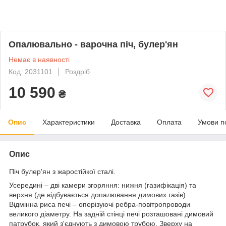
Опалювально - варочна піч, булер'ян
Немає в наявності
Код: 2031101
Роздріб
10 590
₴
Опис
Характеристики
Доставка
Оплата
Умови п
Опис
Піч булер'ян з жаростійкої сталі.
Усередині – дві камери згоряння: нижня (газифікація) та
верхня (де відбувається допалювання димових газів).
Відмінна риса печі – оперізуючі ребра-повітропроводи
великого діаметру. На задній стінці печі розташовані димовий
патрубок, який з'єднують з димовою трубою. Зверху на