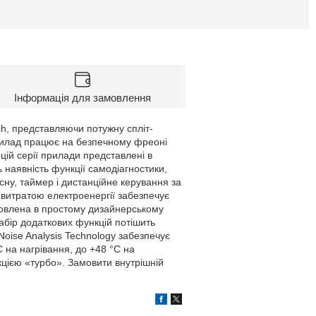
Інформація для замовлення
h, представляючи потужну спліт-
прилад працює на безпечному фреоні
ій серії прилади представлені в
ь наявність функції самодіагностики,
ну, таймер і дистанційне керування за
 витратою електроенергії забезпечує
товлена в простому дизайнерському
набір додаткових функцій потішить
oise Analysis Technology забезпечує
 на нагрівання, до +48 °C на
цією «турбо». Замовити внутрішній