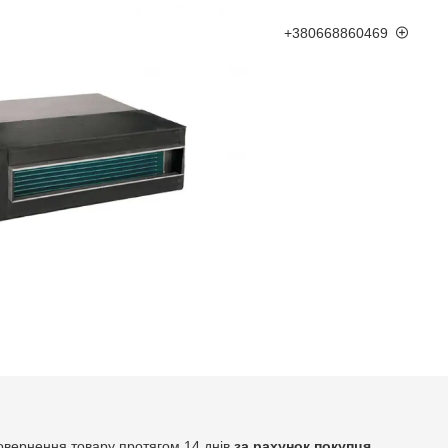
+380668860469
овернення товару протягом 14 днів
за рахунок покупця