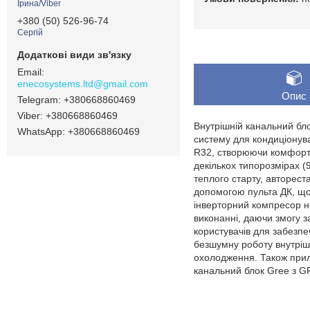
Ірина/Viber
+380 (50) 526-96-74
Сергій
enecosystems.ltd@gmail.com
Опис
+380668860469
+380668860469
Внутрішній канальний бло
+380668860469
систему для кондиціонув
R32, створюючи комфортни
декількох типорозмірах (9
теплого старту, авторест
допомогою пульта ДК, що 
інверторний компресор н
виконанні, даючи змогу з
користувачів для забезпе
безшумну роботу внутрішн
охолодження. Також прил
канальний блок Gree з GF