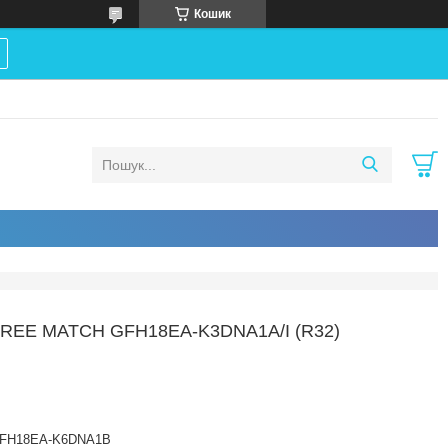
Кошик
EE MATCH GFH18EA-K3DNA1A/I (R32)
FH18EA-K6DNA1B