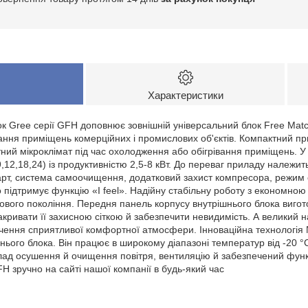
Характеристики
к Gree серії GFH доповнює зовнішній універсальний блок Free Matc
ання приміщень комерційних і промислових об'єктів. Компактний 
й мікроклімат під час охолодження або обігрівання приміщень. У ц
,12,18,24) із продуктивністю 2,5-8 кВт. До переваг приладу належит
арт, система самоочищення, додатковий захист компресора, режим с
підтримує функцію «I feel». Надійну стабільну роботу з економною
ового покоління. Передня панель корпусу внутрішнього блока виго
акривати її захисною сіткою й забезпечити невидимість. А великий 
чення сприятливої комфортної атмосфери. Інноваційна технологія N
ього блока. Він працює в широкому діапазоні температур від -20 °C
ад осушення й очищення повітря, вентиляцію й забезпечений функ
H зручно на сайті нашої компанії в будь-який час