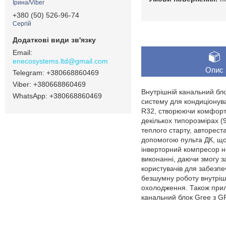
Ірина/Viber
+380 (50) 526-96-74
Сергій
enecosystems.ltd@gmail.com
Опис
+380668860469
+380668860469
Внутрішній канальний бло
+380668860469
систему для кондиціонув
R32, створюючи комфортни
декількох типорозмірах (9
теплого старту, авторест
допомогою пульта ДК, що 
інверторний компресор н
виконанні, даючи змогу з
користувачів для забезпе
безшумну роботу внутрішн
охолодження. Також прил
канальний блок Gree з GF