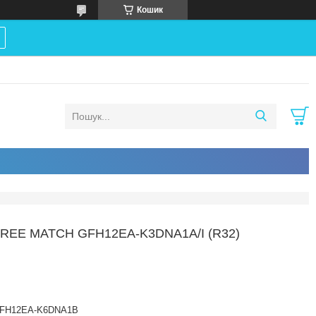
Кошик
EE MATCH GFH12EA-K3DNA1A/I (R32)
FH12EA-K6DNA1B