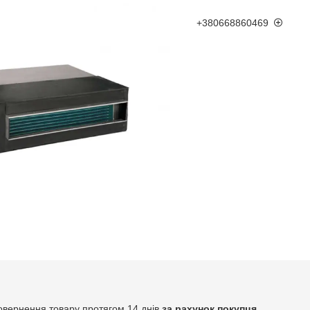
+380668860469
овернення товару протягом 14 днів
за рахунок покупця