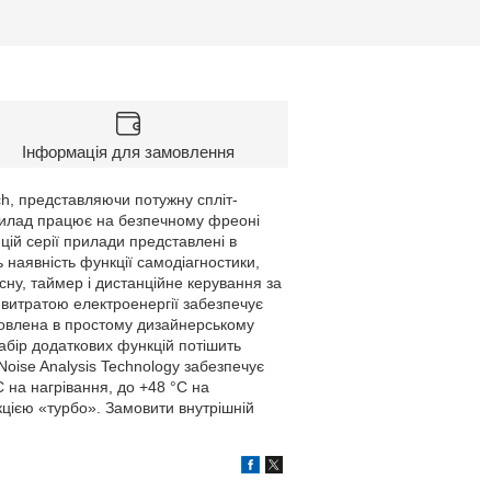
Інформація для замовлення
h, представляючи потужну спліт-
прилад працює на безпечному фреоні
ій серії прилади представлені в
ь наявність функції самодіагностики,
ну, таймер і дистанційне керування за
 витратою електроенергії забезпечує
товлена в простому дизайнерському
набір додаткових функцій потішить
oise Analysis Technology забезпечує
 на нагрівання, до +48 °C на
цією «турбо». Замовити внутрішній