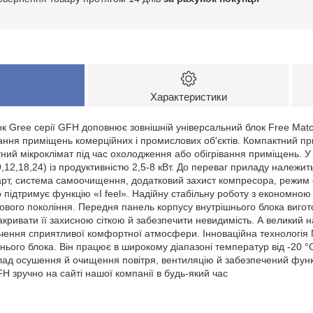
Характеристики
к Gree серії GFH доповнює зовнішній універсальний блок Free Matc
ання приміщень комерційних і промислових об'єктів. Компактний 
й мікроклімат під час охолодження або обігрівання приміщень. У ц
,12,18,24) із продуктивністю 2,5-8 кВт. До переваг приладу належит
арт, система самоочищення, додатковий захист компресора, режим с
підтримує функцію «I feel». Надійну стабільну роботу з економною
ового покоління. Передня панель корпусу внутрішнього блока виго
акривати її захисною сіткою й забезпечити невидимість. А великий 
чення сприятливої комфортної атмосфери. Інноваційна технологія N
ього блока. Він працює в широкому діапазоні температур від -20 °C
ад осушення й очищення повітря, вентиляцію й забезпечений функ
H зручно на сайті нашої компанії в будь-який час