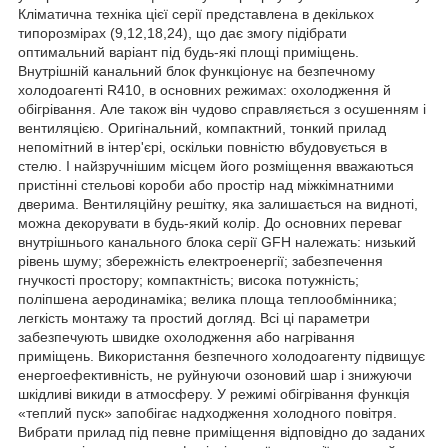
Кліматична техніка цієї серії представлена в декількох
типорозмірах (9,12,18,24), що дає змогу підібрати
оптимальний варіант під будь-які площі приміщень.
Внутрішній канальний блок функціонує на безпечному
холодоагенті R410, в основних режимах: охолодження й
обігрівання. Але також він чудово справляється з осушенням і
вентиляцією. Оригінальний, компактний, тонкий прилад
непомітний в інтер'єрі, оскільки повністю вбудовується в
стелю. І найзручнішим місцем його розміщення вважаються
пристінні стельові короби або простір над міжкімнатними
дверима. Вентиляційну решітку, яка залишається на видноті,
можна декорувати в будь-який колір. До основних переваг
внутрішнього канального блока серії GFH належать: низький
рівень шуму; збережність електроенергії; забезпечення
гнучкості простору; компактність; висока потужність;
поліпшена аеродинаміка; велика площа теплообмінника;
легкість монтажу та простий догляд. Всі ці параметри
забезпечують швидке охолодження або нагрівання
приміщень. Використання безпечного холодоагенту підвищує
енергоефективність, не руйнуючи озоновий шар і знижуючи
шкідливі викиди в атмосферу. У режимі обігрівання функція
«теплий пуск» запобігає надходження холодного повітря.
Вибрати прилад під певне приміщення відповідно до заданих