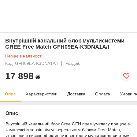
Внутрішній канальний блок мультисистеми
GREE Free Match GFH09EA-K3DNA1A/I
Немає в наявності
Код: GFH09EA-K3DNA1A/I
Роздріб
17 898
₴
Опис
Характеристики
Доставка
Оплата
Умови п
Опис
Внутрішній канальний блок Gree GFH преміумкласу працює в
комплексі із зовнішнім універсальним блоком Free Match,
утворюючи високоефективну інверторну мультиспліт систему.