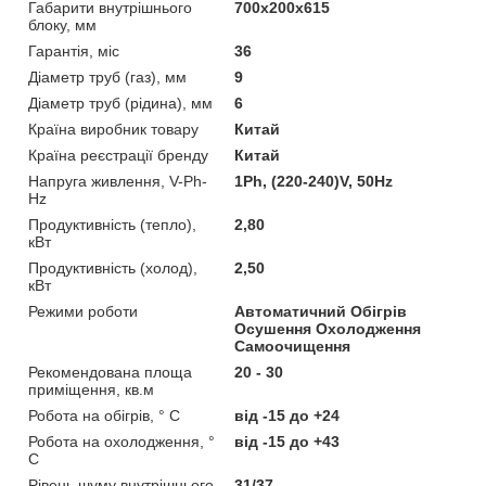
Габарити внутрішнього
700х200х615
блоку, мм
Гарантія, міс
36
Діаметр труб (газ), мм
9
Діаметр труб (рідина), мм
6
Країна виробник товару
Китай
Країна реєстрації бренду
Китай
Напруга живлення, V-Ph-
1Ph, (220-240)V, 50Hz
Hz
Продуктивність (тепло),
2,80
кВт
Продуктивність (холод),
2,50
кВт
Режими роботи
Автоматичний Обігрів
Осушення Охолодження
Самоочищення
Рекомендована площа
20 - 30
приміщення, кв.м
Робота на обігрів, ° C
від -15 до +24
Робота на охолодження, °
від -15 до +43
C
Рівень шуму внутрішнього
31/37