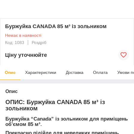
Буржуйка CANADA 85 м³ із зольником
Немає в наявності
Код: 1083
Роздріб
Ціну уточнюйте
Опис
Характеристики
Доставка
Оплата
Умови п
Опис
ОПИС: Буржуйка CANADA 85 м³ із
зольником
Буржуйка “Canada” із зольником для приміщень
об'ємом 85 м³.
Прекрасно підійде для невеликих приміщень,