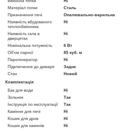
Виносна топка
Ні
Матеріал топки
Сталь
Призначення печі
Опалювально-варильна
Наявність вбудованого
Ні
теплообмінника
Наявність скла в
Ні
дверцятах
Номінальна потужність
6 Вт
Об'єм парної
85 куб. м
Парогенератор
Ні
Підключення до димаря
Заднє
Стан
Новий
Комплектація
Бак для води
Ні
Зольник
Так
Інструкція по експлуатації
Так
Каміння для печі
Ні
Кошик для дров
Ні
Кошик для каменів
Ні