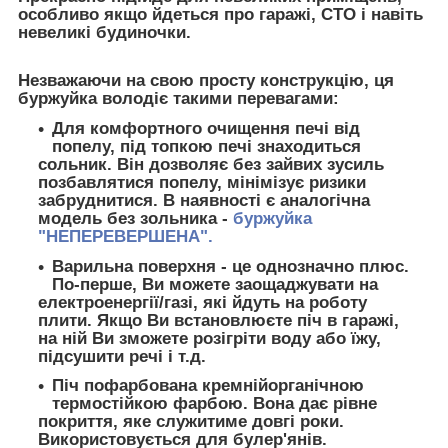
особливо якщо йдеться про гаражі, СТО і навіть
невеликі будиночки.
Незважаючи на свою просту конструкцію, ця
буржуйка володіє такими перевагами:
Для комфортного очищення печі від
попелу, під топкою печі знаходиться
сольник. Він дозволяє без зайвих зусиль
позбавлятися попелу, мінімізує ризики
забруднитися. В наявності є аналогічна
модель без зольника -
буржуйка
"НЕПЕРЕВЕРШЕНА".
Варильна поверхня - це однозначно плюс.
По-перше, Ви можете заощаджувати на
електроенергії/газі, які йдуть на роботу
плити. Якщо Ви встановлюєте піч в гаражі,
на ній Ви зможете розігріти воду або їжу,
підсушити речі і т.д.
Піч пофарбована кремнійорганічною
термостійкою фарбою. Вона дає рівне
покриття, яке служитиме довгі роки.
Використовується для булер'янів.