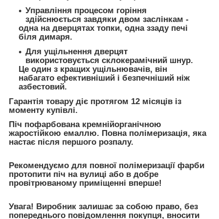
Управління процесом горіння
здійснюється завдяки двом заслінкам -
одна на дверцятах топки, одна ззаду печі
біля димаря.
Для ущільнення дверцят
використовується склокерамічний шнур.
Це один з кращих ущільнювачів, він
набагато ефективніший і безпечніший ніж
азбестовий.
Гарантія товару діє протягом 12 місяців із
моменту купівлі.
Піч пофарбована кремнійорганічною
жаростійкою емаллю. Повна полімеризація, яка
настає після першого розпалу.
Рекомендуємо
для повної полімеризації фарби
протопити піч на вулиці або в добре
провітрюваному приміщенні вперше!
Увага!
Виробник залишає за собою право, без
попереднього повідомлення покупця, вносити