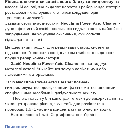
Рідина для очистки зовнішнього блоку кондиціонеру
на
кислотній основі, яка видаляє нарости з ребер конденсаторів
розташованих на будівлях, а також кондиціонерів
транспортних засобів.
Завдяки своїм властивостям,
Neoclima Power Acid Cleaner
-
дуже ефективний засіб, оскільки він видаляє навіть найстійкіші
забруднення, легко усуває окиснення, сухі сольові
відкладення та наліт.
Це ідеальний продукт для реактивації старих систем та
підвищення їх ефективності, шляхом глибокого видалення
бруду з ребер конденсаторів.
Засіб Neoclima Power Acid Cleaner
не пошкоджує
металеві деталі.
Уникайте контакту з делікатними або
лакованими матеріалами.
Засіб
Neoclima Power Acid Cleaner
повинен
використовуватися досвідченими фахівцями, оснащеними
спеціальними засобами індивідуального захисту.
Поставляється у 5 л каністрах готовий до використання та
як концентрована рідина, яку необхідно розбавити в
пропорції: 1:6 (1 частина концентрату та 6 частин води).
Виготовлено в Італії. Сертифіковано в Україні.
Приховати