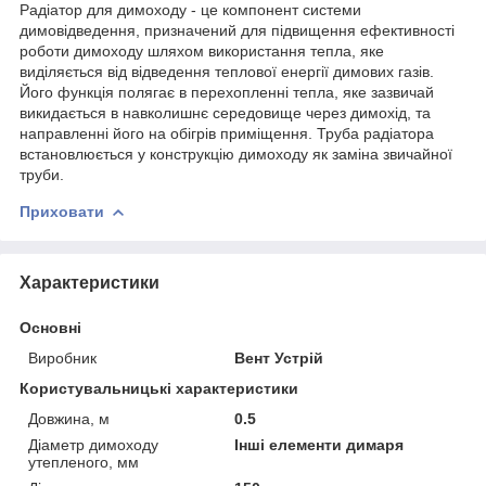
Радіатор для димоходу - це компонент системи
димовідведення, призначений для підвищення ефективності
роботи димоходу шляхом використання тепла, яке
виділяється від відведення теплової енергії димових газів.
Його функція полягає в перехопленні тепла, яке зазвичай
викидається в навколишнє середовище через димохід, та
направленні його на обігрів приміщення. Труба радіатора
встановлюється у конструкцію димоходу як заміна звичайної
труби.
Приховати
Характеристики
Основні
Виробник
Вент Устрій
Користувальницькі характеристики
Довжина, м
0.5
Діаметр димоходу
Інші елементи димаря
утепленого, мм