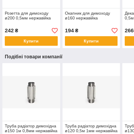
Розетта для димоходу
Окапник для димоходу
Дека
ø200 0,5мм нержавійка
ø160 нержавійка
0,5м
242
194
266
₴
₴
Купити
Купити
Подібні товари компанії
Труба радіатор димохідна
Труба радіатор димохідна
Труб
ø150 1м 0,8мм нержавійка
ø120 0,5м 1мм нержавійка
ø130