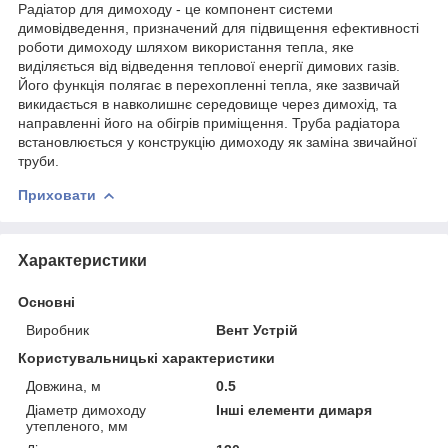
Радіатор для димоходу - це компонент системи
димовідведення, призначений для підвищення ефективності
роботи димоходу шляхом використання тепла, яке
виділяється від відведення теплової енергії димових газів.
Його функція полягає в перехопленні тепла, яке зазвичай
викидається в навколишнє середовище через димохід, та
направленні його на обігрів приміщення. Труба радіатора
встановлюється у конструкцію димоходу як заміна звичайної
труби.
Приховати
Характеристики
Основні
Виробник
Вент Устрій
Користувальницькі характеристики
Довжина, м
0.5
Діаметр димоходу
Інші елементи димаря
утепленого, мм