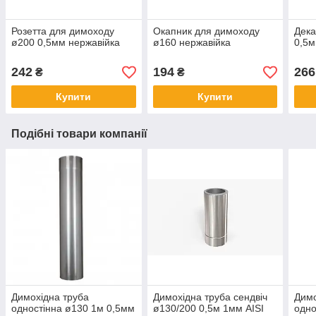
Розетта для димоходу
Окапник для димоходу
Дека
ø200 0,5мм нержавійка
ø160 нержавійка
0,5м
242
194
266
₴
₴
Купити
Купити
Подібні товари компанії
Димохідна труба
Димохідна труба сендвіч
Димо
одностінна ø130 1м 0,5мм
ø130/200 0,5м 1мм AISI
одно