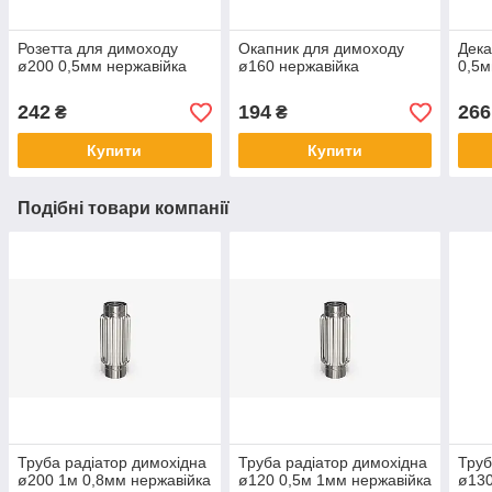
Розетта для димоходу
Окапник для димоходу
Дека
ø200 0,5мм нержавійка
ø160 нержавійка
0,5м
242
194
266
₴
₴
Купити
Купити
Подібні товари компанії
Труба радіатор димохідна
Труба радіатор димохідна
Труб
ø200 1м 0,8мм нержавійка
ø120 0,5м 1мм нержавійка
ø130