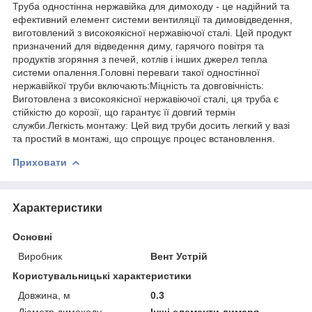
Труба одностінна нержавійка для димоходу - це надійний та
ефективний елемент системи вентиляції та димовідведення,
виготовлений з високоякісної нержавіючої сталі. Цей продукт
призначений для відведення диму, гарячого повітря та
продуктів згоряння з печей, котлів і інших джерел тепла
системи опалення.Головні переваги такої одностінної
нержавійкої труби включають:Міцність та довговічність:
Виготовлена з високоякісної нержавіючої сталі, ця труба є
стійкістю до корозії, що гарантує її довгий термін
служби.Легкість монтажу: Цей вид труби досить легкий у вазі
та простий в монтажі, що спрощує процес встановлення.
Приховати
Характеристики
Основні
Виробник
Вент Устрій
Користувальницькі характеристики
Довжина, м
0.3
Діаметр димоходу
Інші елементи димаря