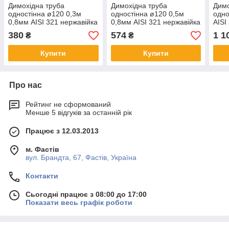
Димохідна труба
Димохідна труба
Димо
одностінна ø120 0,3м
одностінна ø120 0,5м
одно
0,8мм AISI 321 нержавійка
0,8мм AISI 321 нержавійка
AISI
380
574
1 1
₴
₴
Купити
Купити
Про нас
Рейтинг не сформований
Менше 5 відгуків за останній рік
Працює з 12.03.2013
м. Фастів
вул. Брандта, 67, Фастів, Україна
Контакти
Сьогодні працює з 08:00 до 17:00
Показати весь графік роботи