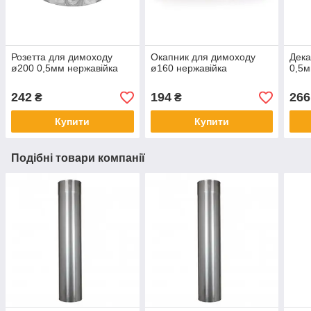
Розетта для димоходу
Окапник для димоходу
Дека
ø200 0,5мм нержавійка
ø160 нержавійка
0,5м
242
194
266
₴
₴
Купити
Купити
Подібні товари компанії