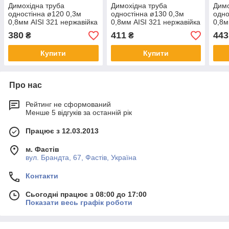
Димохідна труба
Димохідна труба
Димо
одностінна ø120 0,3м
одностінна ø130 0,3м
одно
0,8мм AISI 321 нержавійка
0,8мм AISI 321 нержавійка
0,8м
380
411
443
₴
₴
Купити
Купити
Про нас
Рейтинг не сформований
Менше 5 відгуків за останній рік
Працює з 12.03.2013
м. Фастів
вул. Брандта, 67, Фастів, Україна
Контакти
Сьогодні працює з 08:00 до 17:00
Показати весь графік роботи