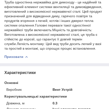
Труба одностінна нержавійка для димоходу - це надійний та
ефективний елемент системи вентиляції та димовідведення,
виготовлений з високоякісної нержавіючої сталі. Цей продукт
призначений для відведення диму, гарячого повітря та
продуктів згоряння з печей, котлів і інших джерел тепла
системи опалення.Головні переваги такої одностінної
нержавійкої труби включають:Міцність та довговічність:
Виготовлена з високоякісної нержавіючої сталі, ця труба є
стійкістю до корозії, що гарантує її довгий термін
служби.Легкість монтажу: Цей вид труби досить легкий у вазі
та простий в монтажі, що спрощує процес встановлення.
Приховати
Характеристики
Основні
Виробник
Вент Устрій
Користувальницькі характеристики
Довжина, м
0.3
Діаметр димоходу
Інші елементи димаря