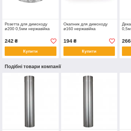
Розетта для димоходу
Окапник для димоходу
Дека
ø200 0,5мм нержавійка
ø160 нержавійка
0,5м
242
194
266
₴
₴
Купити
Купити
Подібні товари компанії