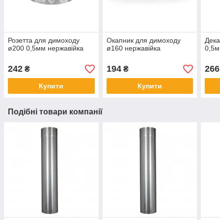
Розетта для димоходу
Окапник для димоходу
Дека
ø200 0,5мм нержавійка
ø160 нержавійка
0,5м
242
194
266
₴
₴
Купити
Купити
Подібні товари компанії