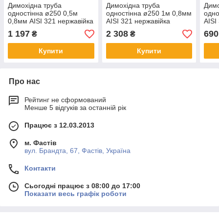
Димохідна труба
Димохідна труба
Димо
одностінна ø250 0,5м
одностінна ø250 1м 0,8мм
одно
0,8мм AISI 321 нержавійка
AISI 321 нержавійка
AISI
1 197
2 308
690
₴
₴
Купити
Купити
Про нас
Рейтинг не сформований
Менше 5 відгуків за останній рік
Працює з 12.03.2013
м. Фастів
вул. Брандта, 67, Фастів, Україна
Контакти
Сьогодні працює з 08:00 до 17:00
Показати весь графік роботи