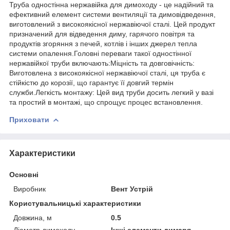
Труба одностінна нержавійка для димоходу - це надійний та
ефективний елемент системи вентиляції та димовідведення,
виготовлений з високоякісної нержавіючої сталі. Цей продукт
призначений для відведення диму, гарячого повітря та
продуктів згоряння з печей, котлів і інших джерел тепла
системи опалення.Головні переваги такої одностінної
нержавійкої труби включають:Міцність та довговічність:
Виготовлена з високоякісної нержавіючої сталі, ця труба є
стійкістю до корозії, що гарантує її довгий термін
служби.Легкість монтажу: Цей вид труби досить легкий у вазі
та простий в монтажі, що спрощує процес встановлення.
Приховати
Характеристики
Основні
Виробник
Вент Устрій
Користувальницькі характеристики
Довжина, м
0.5
Діаметр димоходу
Інші елементи димаря