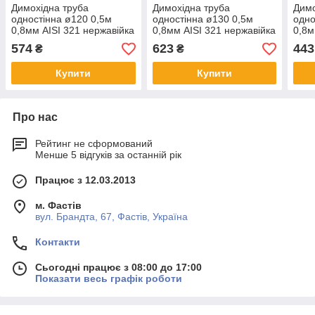
Димохідна труба
Димохідна труба
Димо
одностінна ø120 0,5м
одностінна ø130 0,5м
одно
0,8мм AISI 321 нержавійка
0,8мм AISI 321 нержавійка
0,8м
574
623
443
₴
₴
Купити
Купити
Про нас
Рейтинг не сформований
Менше 5 відгуків за останній рік
Працює з 12.03.2013
м. Фастів
вул. Брандта, 67, Фастів, Україна
Контакти
Сьогодні працює з 08:00 до 17:00
Показати весь графік роботи