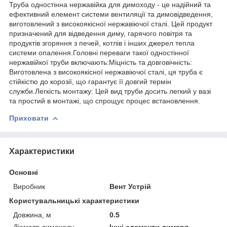
Труба одностінна нержавійка для димоходу - це надійний та
ефективний елемент системи вентиляції та димовідведення,
виготовлений з високоякісної нержавіючої сталі. Цей продукт
призначений для відведення диму, гарячого повітря та
продуктів згоряння з печей, котлів і інших джерел тепла
системи опалення.Головні переваги такої одностінної
нержавійкої труби включають:Міцність та довговічність:
Виготовлена з високоякісної нержавіючої сталі, ця труба є
стійкістю до корозії, що гарантує її довгий термін
служби.Легкість монтажу: Цей вид труби досить легкий у вазі
та простий в монтажі, що спрощує процес встановлення.
Приховати
Характеристики
Основні
Виробник
Вент Устрій
Користувальницькі характеристики
Довжина, м
0.5
Діаметр димоходу
Інші елементи димаря