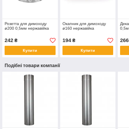
Розетта для димоходу
Окапник для димоходу
Дека
ø200 0,5мм нержавійка
ø160 нержавійка
0,5м
242
194
266
₴
₴
Купити
Купити
Подібні товари компанії