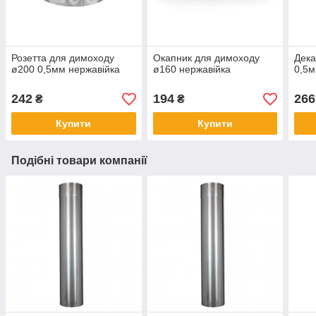
Розетта для димоходу
Окапник для димоходу
Дека
ø200 0,5мм нержавійка
ø160 нержавійка
0,5м
242
194
266
₴
₴
Купити
Купити
Подібні товари компанії