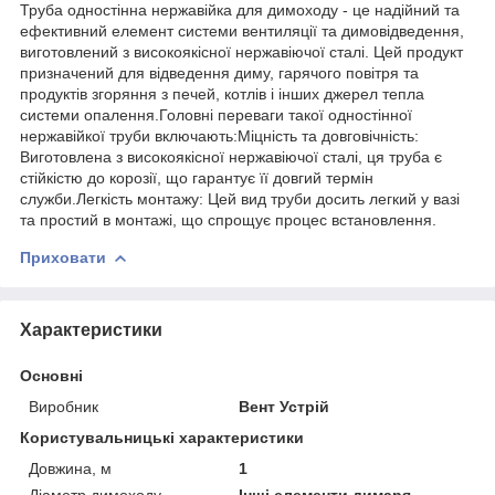
Труба одностінна нержавійка для димоходу - це надійний та
ефективний елемент системи вентиляції та димовідведення,
виготовлений з високоякісної нержавіючої сталі. Цей продукт
призначений для відведення диму, гарячого повітря та
продуктів згоряння з печей, котлів і інших джерел тепла
системи опалення.Головні переваги такої одностінної
нержавійкої труби включають:Міцність та довговічність:
Виготовлена з високоякісної нержавіючої сталі, ця труба є
стійкістю до корозії, що гарантує її довгий термін
служби.Легкість монтажу: Цей вид труби досить легкий у вазі
та простий в монтажі, що спрощує процес встановлення.
Приховати
Характеристики
Основні
Виробник
Вент Устрій
Користувальницькі характеристики
Довжина, м
1
Діаметр димоходу
Інші елементи димаря