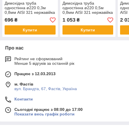
Димохідна труба
Димохідна труба
Димо
одностінна ø220 0,3м
одностінна ø220 0,5м
одно
0,8мм AISI 321 нержавійка
0,8мм AISI 321 нержавійка
AISI
696
1 053
2 0
₴
₴
Купити
Купити
Про нас
Рейтинг не сформований
Менше 5 відгуків за останній рік
Працює з 12.03.2013
м. Фастів
вул. Брандта, 67, Фастів, Україна
Контакти
Сьогодні працює з 08:00 до 17:00
Показати весь графік роботи