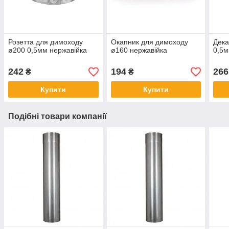
Розетта для димоходу
Окапник для димоходу
Дека
ø200 0,5мм нержавійка
ø160 нержавійка
0,5м
242
194
266
₴
₴
Купити
Купити
Подібні товари компанії