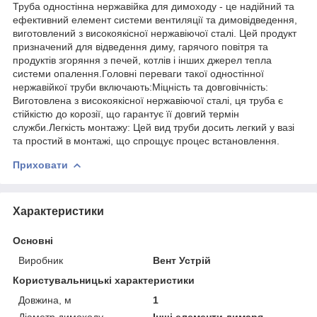
Труба одностінна нержавійка для димоходу - це надійний та
ефективний елемент системи вентиляції та димовідведення,
виготовлений з високоякісної нержавіючої сталі. Цей продукт
призначений для відведення диму, гарячого повітря та
продуктів згоряння з печей, котлів і інших джерел тепла
системи опалення.Головні переваги такої одностінної
нержавійкої труби включають:Міцність та довговічність:
Виготовлена з високоякісної нержавіючої сталі, ця труба є
стійкістю до корозії, що гарантує її довгий термін
служби.Легкість монтажу: Цей вид труби досить легкий у вазі
та простий в монтажі, що спрощує процес встановлення.
Приховати
Характеристики
Основні
Виробник
Вент Устрій
Користувальницькі характеристики
Довжина, м
1
Діаметр димоходу
Інші елементи димаря