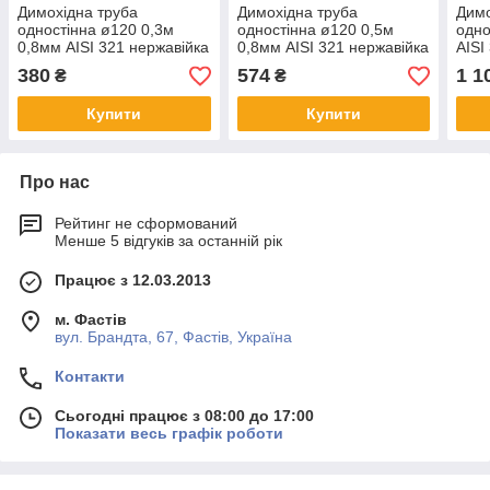
Димохідна труба
Димохідна труба
Димо
одностінна ø120 0,3м
одностінна ø120 0,5м
одно
0,8мм AISI 321 нержавійка
0,8мм AISI 321 нержавійка
AISI
380
574
1 1
₴
₴
Купити
Купити
Про нас
Рейтинг не сформований
Менше 5 відгуків за останній рік
Працює з 12.03.2013
м. Фастів
вул. Брандта, 67, Фастів, Україна
Контакти
Сьогодні працює з 08:00 до 17:00
Показати весь графік роботи