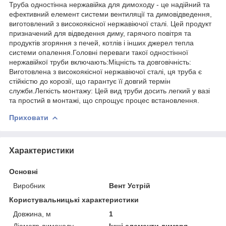
Труба одностінна нержавійка для димоходу - це надійний та
ефективний елемент системи вентиляції та димовідведення,
виготовлений з високоякісної нержавіючої сталі. Цей продукт
призначений для відведення диму, гарячого повітря та
продуктів згоряння з печей, котлів і інших джерел тепла
системи опалення.Головні переваги такої одностінної
нержавійкої труби включають:Міцність та довговічність:
Виготовлена з високоякісної нержавіючої сталі, ця труба є
стійкістю до корозії, що гарантує її довгий термін
служби.Легкість монтажу: Цей вид труби досить легкий у вазі
та простий в монтажі, що спрощує процес встановлення.
Приховати
Характеристики
Основні
Виробник
Вент Устрій
Користувальницькі характеристики
Довжина, м
1
Діаметр димоходу
Інші елементи димаря