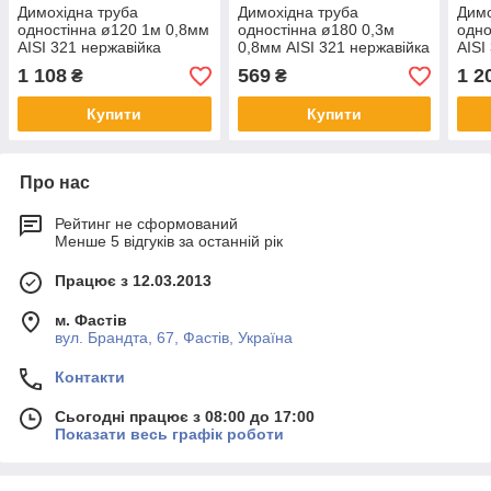
Димохідна труба
Димохідна труба
Димо
одностінна ø120 1м 0,8мм
одностінна ø180 0,3м
одно
AISI 321 нержавійка
0,8мм AISI 321 нержавійка
AISI
1 108
569
1 2
₴
₴
Купити
Купити
Про нас
Рейтинг не сформований
Менше 5 відгуків за останній рік
Працює з 12.03.2013
м. Фастів
вул. Брандта, 67, Фастів, Україна
Контакти
Сьогодні працює з 08:00 до 17:00
Показати весь графік роботи