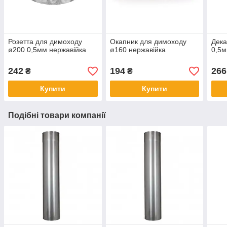
Розетта для димоходу
Окапник для димоходу
Дека
ø200 0,5мм нержавійка
ø160 нержавійка
0,5м
242
194
266
₴
₴
Купити
Купити
Подібні товари компанії