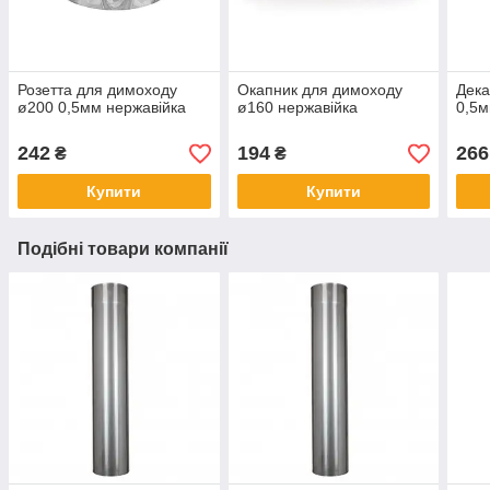
Розетта для димоходу
Окапник для димоходу
Дека
ø200 0,5мм нержавійка
ø160 нержавійка
0,5м
242
194
266
₴
₴
Купити
Купити
Подібні товари компанії