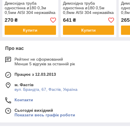
Димохідна труба
Димохідна труба
Димо
одностінна ø180 0,3м
одностінна ø180 0,5м
одно
0,5мм AISI 304 нержавійка
0,8мм AISI 304 нержавійка
0,8м
270
641
265
₴
₴
Купити
Купити
Про нас
Рейтинг не сформований
Менше 5 відгуків за останній рік
Працює з 12.03.2013
м. Фастів
вул. Брандта, 67, Фастів, Україна
Контакти
Сьогодні вихідний
Показати весь графік роботи