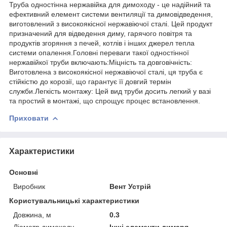
Труба одностінна нержавійка для димоходу - це надійний та
ефективний елемент системи вентиляції та димовідведення,
виготовлений з високоякісної нержавіючої сталі. Цей продукт
призначений для відведення диму, гарячого повітря та
продуктів згоряння з печей, котлів і інших джерел тепла
системи опалення.Головні переваги такої одностінної
нержавійкої труби включають:Міцність та довговічність:
Виготовлена з високоякісної нержавіючої сталі, ця труба є
стійкістю до корозії, що гарантує її довгий термін
служби.Легкість монтажу: Цей вид труби досить легкий у вазі
та простий в монтажі, що спрощує процес встановлення.
Приховати
Характеристики
Основні
Виробник
Вент Устрій
Користувальницькі характеристики
Довжина, м
0.3
Діаметр димоходу
Інші елементи димаря