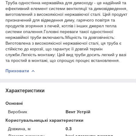
Труба одностінна нержавійка для димоходу - це надійний та
ефективний елемент системи вентиляції та димовідведення,
виготовлений з високоякісної нержавіючої сталі. Цей продукт
призначений для відведення диму, гарячого повітря та
продуктів згоряння з печей, котлів і інших джерел тепла
системи опалення.Головні переваги такої одностінної
нержавійкої труби включають:Міцність та довговічність:
Виготовлена з високоякісної нержавіючої сталі, ця труба є
стійкістю до корозії, що гарантує її довгий термін
служби.Легкість монтажу: Цей вид труби досить легкий у вазі
та простий в монтажі, що спрощує процес встановлення.
Приховати
Характеристики
Основні
Виробник
Вент Устрій
Користувальницькі характеристики
Довжина, м
0.3
Діаметр димоходу
Інші елементи димаря