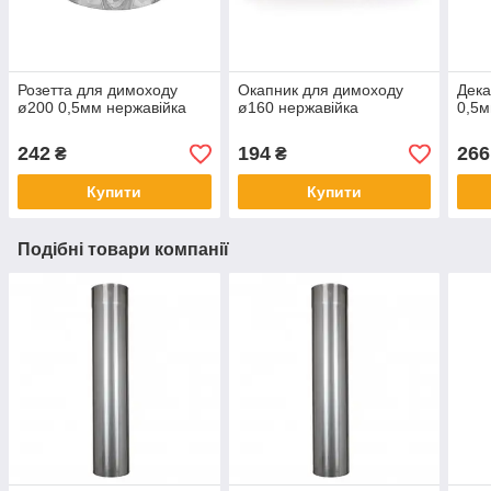
Розетта для димоходу
Окапник для димоходу
Дека
ø200 0,5мм нержавійка
ø160 нержавійка
0,5м
242
194
266
₴
₴
Купити
Купити
Подібні товари компанії