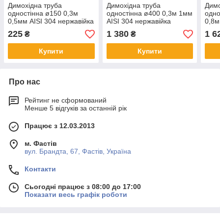
Димохідна труба
Димохідна труба
Димо
одностінна ø150 0,3м
одностінна ø400 0,3м 1мм
одно
0,5мм AISI 304 нержавійка
AISI 304 нержавійка
0,8м
225
1 380
1 6
₴
₴
Купити
Купити
Про нас
Рейтинг не сформований
Менше 5 відгуків за останній рік
Працює з 12.03.2013
м. Фастів
вул. Брандта, 67, Фастів, Україна
Контакти
Сьогодні працює з 08:00 до 17:00
Показати весь графік роботи