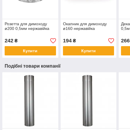
Розетта для димоходу
Окапник для димоходу
Дека
ø200 0,5мм нержавійка
ø160 нержавійка
0,5м
242
194
266
₴
₴
Купити
Купити
Подібні товари компанії