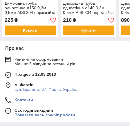
Димохідна труба
Димохідна труба
Димо
одностінна ø150 0,3м
одностінна ø140 0,3м
одно
0,5мм AISI 304 нержавійка
0,5мм AISI 304 нержавійка
0,8м
225
210
890
₴
₴
Купити
Купити
Про нас
Рейтинг не сформований
Менше 5 відгуків за останній рік
Працює з 12.03.2013
м. Фастів
вул. Брандта, 67, Фастів, Україна
Контакти
Сьогодні вихідний
Показати весь графік роботи