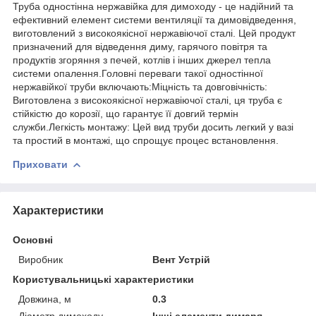
Труба одностінна нержавійка для димоходу - це надійний та
ефективний елемент системи вентиляції та димовідведення,
виготовлений з високоякісної нержавіючої сталі. Цей продукт
призначений для відведення диму, гарячого повітря та
продуктів згоряння з печей, котлів і інших джерел тепла
системи опалення.Головні переваги такої одностінної
нержавійкої труби включають:Міцність та довговічність:
Виготовлена з високоякісної нержавіючої сталі, ця труба є
стійкістю до корозії, що гарантує її довгий термін
служби.Легкість монтажу: Цей вид труби досить легкий у вазі
та простий в монтажі, що спрощує процес встановлення.
Приховати
Характеристики
Основні
Виробник
Вент Устрій
Користувальницькі характеристики
Довжина, м
0.3
Діаметр димоходу
Інші елементи димаря