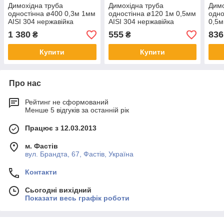
Димохідна труба
Димохідна труба
Димо
одностінна ø400 0,3м 1мм
одностінна ø120 1м 0,5мм
одно
AISI 304 нержавійка
AISI 304 нержавійка
0,5м
1 380
555
836
₴
₴
Купити
Купити
Про нас
Рейтинг не сформований
Менше 5 відгуків за останній рік
Працює з 12.03.2013
м. Фастів
вул. Брандта, 67, Фастів, Україна
Контакти
Сьогодні вихідний
Показати весь графік роботи