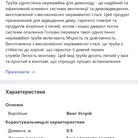
Труба одностінна нержавійка для димоходу - це надійний та
ефективний елемент системи вентиляції та димовідведення,
виготовлений з високоякісної нержавіючої сталі. Цей продукт
призначений для відведення диму, гарячого повітря та
продуктів згоряння з печей, котлів і інших джерел тепла
системи опалення.Головні переваги такої одностінної
нержавійкої труби включають:Міцність та довговічність:
Виготовлена з високоякісної нержавіючої сталі, ця труба є
стійкістю до корозії, що гарантує її довгий термін
служби.Легкість монтажу: Цей вид труби досить легкий у вазі
та простий в монтажі, що спрощує процес встановлення.
Приховати
Характеристики
Основні
Виробник
Вент Устрій
Користувальницькі характеристики
Довжина, м
0.5
Діаметр димоходу
Інші елементи димаря