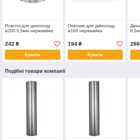
Розетта для димоходу
Окапник для димоходу
Дека
ø200 0,5мм нержавійка
ø160 нержавійка
0,5м
242
194
266
₴
₴
Купити
Купити
Подібні товари компанії