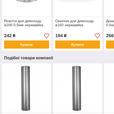
Розетта для димоходу
Окапник для димоходу
Дека
ø200 0,5мм нержавійка
ø160 нержавійка
0,5м
242
194
266
₴
₴
Купити
Купити
Подібні товари компанії