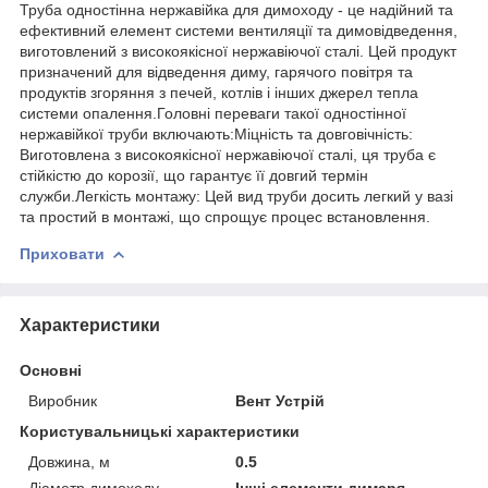
Труба одностінна нержавійка для димоходу - це надійний та
ефективний елемент системи вентиляції та димовідведення,
виготовлений з високоякісної нержавіючої сталі. Цей продукт
призначений для відведення диму, гарячого повітря та
продуктів згоряння з печей, котлів і інших джерел тепла
системи опалення.Головні переваги такої одностінної
нержавійкої труби включають:Міцність та довговічність:
Виготовлена з високоякісної нержавіючої сталі, ця труба є
стійкістю до корозії, що гарантує її довгий термін
служби.Легкість монтажу: Цей вид труби досить легкий у вазі
та простий в монтажі, що спрощує процес встановлення.
Приховати
Характеристики
Основні
Виробник
Вент Устрій
Користувальницькі характеристики
Довжина, м
0.5
Діаметр димоходу
Інші елементи димаря