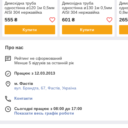
Димохідна труба
Димохідна труба
Димо
одностінна ø120 1м 0,5мм
одностінна ø130 1м 0,5мм
одно
AISI 304 нержавійка
AISI 304 нержавійка
0,8м
555
601
265
₴
₴
Купити
Купити
Про нас
Рейтинг не сформований
Менше 5 відгуків за останній рік
Працює з 12.03.2013
м. Фастів
вул. Брандта, 67, Фастів, Україна
Контакти
Сьогодні працює з 08:00 до 17:00
Показати весь графік роботи