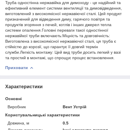
Труба одностінна нержавійка для димоходу - це надійний та
ефективний елемент системи вентиляції та димовідведення,
виготовлений з високоякісної нержавіючої сталі. Цей продукт
призначений для відведення диму, гарячого повітря та
продуктів згоряння з печей, котлів і інших джерел тепла
системи опалення.Головні переваги такої одностінної
нержавійкої труби включають:Міцність та довговічність:
Виготовлена з високоякісної нержавіючої сталі, ця труба є
стійкістю до корозії, що гарантує її довгий термін
служби.Легкість монтажу: Цей вид труби досить легкий у вазі
та простий в монтажі, що спрощує процес встановлення.
Приховати
Характеристики
Основні
Виробник
Вент Устрій
Користувальницькі характеристики
Довжина, м
0.5
Діаметр димоходу
Інші елементи димаря