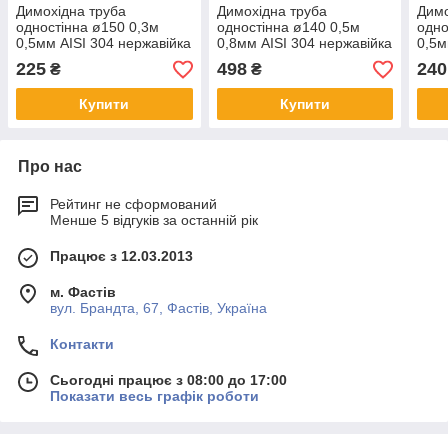
Димохідна труба
Димохідна труба
Димо
одностінна ø150 0,3м
одностінна ø140 0,5м
одно
0,5мм AISI 304 нержавійка
0,8мм AISI 304 нержавійка
0,5м
225
498
240
₴
₴
Купити
Купити
Про нас
Рейтинг не сформований
Менше 5 відгуків за останній рік
Працює з 12.03.2013
м. Фастів
вул. Брандта, 67, Фастів, Україна
Контакти
Сьогодні працює з 08:00 до 17:00
Показати весь графік роботи