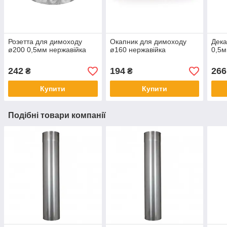
Розетта для димоходу
Окапник для димоходу
Дека
ø200 0,5мм нержавійка
ø160 нержавійка
0,5м
242
194
266
₴
₴
Купити
Купити
Подібні товари компанії