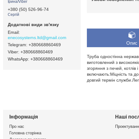
Ірина/Viber
+380 (50) 526-96-74
Сергій
enecosystems.ltd@gmail.com
Опис
+380668860469
+380668860469
Труба одностінна нержав
+380668860469
виготовлений з високоякі
згоряння з печей, котлів
включають:Міцність та дов
довгий термін служби.Лег
Інформація
Наші пос
Про нас
Проектуванн
Головна сторінка