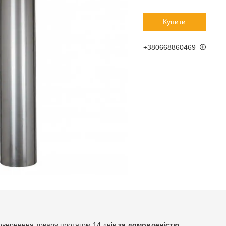
Купити
+380668860469
овернення товару протягом 14 днів
за домовленістю