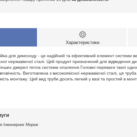
Характеристики
ійка для димоходу - це надійний та ефективний елемент системи ве
сної нержавіючої сталі. Цей продукт призначений для відведення дим
 і інших джерел тепла системи опалення.Головні переваги такої одно
говічність: Виготовлена з високоякісної нержавіючої сталі, ця труба є
кість монтажу: Цей вид труби досить легкий у вазі та простий в мо
луги
я Інженерних Мереж