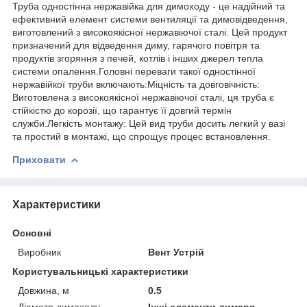
Труба одностінна нержавійка для димоходу - це надійний та
ефективний елемент системи вентиляції та димовідведення,
виготовлений з високоякісної нержавіючої сталі. Цей продукт
призначений для відведення диму, гарячого повітря та
продуктів згоряння з печей, котлів і інших джерел тепла
системи опалення.Головні переваги такої одностінної
нержавійкої труби включають:Міцність та довговічність:
Виготовлена з високоякісної нержавіючої сталі, ця труба є
стійкістю до корозії, що гарантує її довгий термін
служби.Легкість монтажу: Цей вид труби досить легкий у вазі
та простий в монтажі, що спрощує процес встановлення.
Приховати
Характеристики
Основні
Виробник
Вент Устрій
Користувальницькі характеристики
Довжина, м
0.5
Діаметр димоходу
Інші елементи димаря