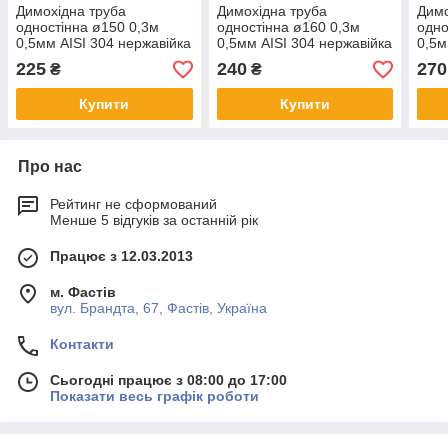
Димохідна труба
Димохідна труба
Димо
одностінна ø150 0,3м
одностінна ø160 0,3м
одно
0,5мм AISI 304 нержавійка
0,5мм AISI 304 нержавійка
0,5м
225
240
270
₴
₴
Купити
Купити
Про нас
Рейтинг не сформований
Менше 5 відгуків за останній рік
Працює з 12.03.2013
м. Фастів
вул. Брандта, 67, Фастів, Україна
Контакти
Сьогодні працює з 08:00 до 17:00
Показати весь графік роботи