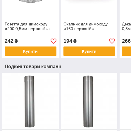
Розетта для димоходу
Окапник для димоходу
Дека
ø200 0,5мм нержавійка
ø160 нержавійка
0,5м
242
194
266
₴
₴
Купити
Купити
Подібні товари компанії