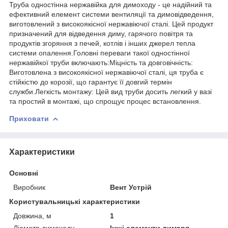
Труба одностінна нержавійка для димоходу - це надійний та
ефективний елемент системи вентиляції та димовідведення,
виготовлений з високоякісної нержавіючої сталі. Цей продукт
призначений для відведення диму, гарячого повітря та
продуктів згоряння з печей, котлів і інших джерел тепла
системи опалення.Головні переваги такої одностінної
нержавійкої труби включають:Міцність та довговічність:
Виготовлена з високоякісної нержавіючої сталі, ця труба є
стійкістю до корозії, що гарантує її довгий термін
служби.Легкість монтажу: Цей вид труби досить легкий у вазі
та простий в монтажі, що спрощує процес встановлення.
Приховати
Характеристики
Основні
Виробник
Вент Устрій
Користувальницькі характеристики
Довжина, м
1
Діаметр димоходу
Інші елементи димаря