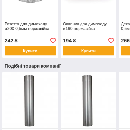
Розетта для димоходу
Окапник для димоходу
Дека
ø200 0,5мм нержавійка
ø160 нержавійка
0,5м
242
194
266
₴
₴
Купити
Купити
Подібні товари компанії