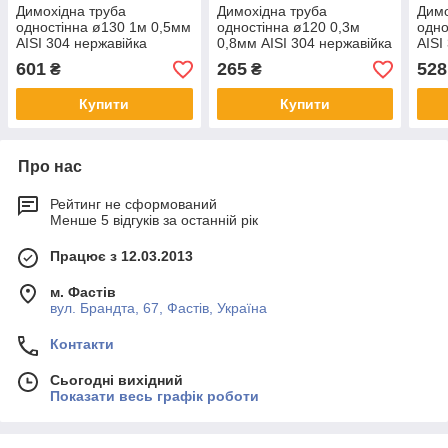
Димохідна труба
Димохідна труба
Димо
одностінна ø130 1м 0,5мм
одностінна ø120 0,3м
одно
AISI 304 нержавійка
0,8мм AISI 304 нержавійка
AISI
601
265
528
₴
₴
Купити
Купити
Про нас
Рейтинг не сформований
Менше 5 відгуків за останній рік
Працює з 12.03.2013
м. Фастів
вул. Брандта, 67, Фастів, Україна
Контакти
Сьогодні вихідний
Показати весь графік роботи