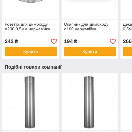
Розетта для димоходу
Окапник для димоходу
Дека
ø200 0,5мм нержавійка
ø160 нержавійка
0,5м
242
194
266
₴
₴
Купити
Купити
Подібні товари компанії