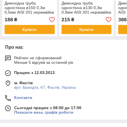
Димохідна труба
Димохідна труба
Димо
одностінна ø150 0,3м
одностінна ø130 0,3м
одно
0,5мм AISI 201 нержавійка
0,8мм AISI 201 нержавійка
AISI
188
215
386
₴
₴
Купити
Купити
Про нас
Рейтинг не сформований
Менше 5 відгуків за останній рік
Працює з 12.03.2013
м. Фастів
вул. Брандта, 67, Фастів, Україна
Контакти
Сьогодні працює з 08:00 до 17:00
Показати весь графік роботи