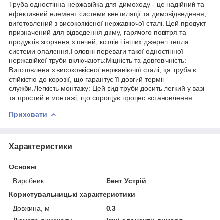
Труба одностінна нержавійка для димоходу - це надійний та
ефективний елемент системи вентиляції та димовідведення,
виготовлений з високоякісної нержавіючої сталі. Цей продукт
призначений для відведення диму, гарячого повітря та
продуктів згоряння з печей, котлів і інших джерел тепла
системи опалення.Головні переваги такої одностінної
нержавійкої труби включають:Міцність та довговічність:
Виготовлена з високоякісної нержавіючої сталі, ця труба є
стійкістю до корозії, що гарантує її довгий термін
служби.Легкість монтажу: Цей вид труби досить легкий у вазі
та простий в монтажі, що спрощує процес встановлення.
Приховати
Характеристики
Основні
Виробник
Вент Устрій
Користувальницькі характеристики
Довжина, м
0.3
Діаметр димоходу
Інші елементи димаря