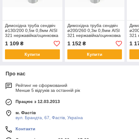
Димохідна труба сендвіч
Димохідна труба сендвіч
Димо
ø130/200 0,5м 0,8мм AISI
ø200/260 0,3м 0,8мм AISI
ø200
321 нержавійка/оцинковка
321 нержавійка/оцинковка
321 
нерж
1 109
1 152
1 1
₴
₴
Купити
Купити
Про нас
Рейтинг не сформований
Менше 5 відгуків за останній рік
Працює з 12.03.2013
м. Фастів
вул. Брандта, 67, Фастів, Україна
Контакти