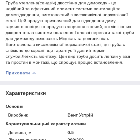
Труба утеплена(сендвіч) двостінна для димоходу - це
надійний та ефективний елемент системи вентиляції та
димовідведення, виготовлений з високоякісної нержавіючої
сталі. Цей продукт призначений для відведення диму,
гарячого повітря та продуктів згоряння з печей, котлів і інших
джерел тепла системи опалення.Головні переваги такої труби
для димоходу включають:Міцність та довговічність:
Виготовлена з високоякісної нержавіючої сталі, ця труба є
стійкістю до корозії, що гарантує її довгий термін
служби.Легкість монтажу: Цей вид труби досить легкий у вазі
та простий в монтажі, що спрощує процес встановлення.
Приховати
Характеристики
Основні
Виробник
Вент Устрій
Користувальницькі характеристики
Довжина, м
0.5
Діаметр димоходу
200/260