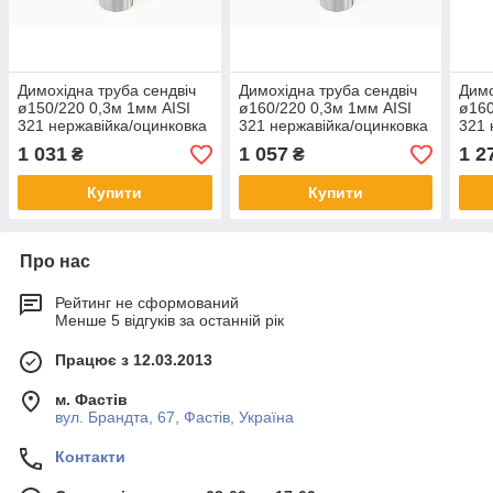
Димохідна труба сендвіч
Димохідна труба сендвіч
Димо
ø150/220 0,3м 1мм AISI
ø160/220 0,3м 1мм AISI
ø160
321 нержавійка/оцинковка
321 нержавійка/оцинковка
321 
1 031
1 057
1 2
₴
₴
Купити
Купити
Про нас
Рейтинг не сформований
Менше 5 відгуків за останній рік
Працює з 12.03.2013
м. Фастів
вул. Брандта, 67, Фастів, Україна
Контакти