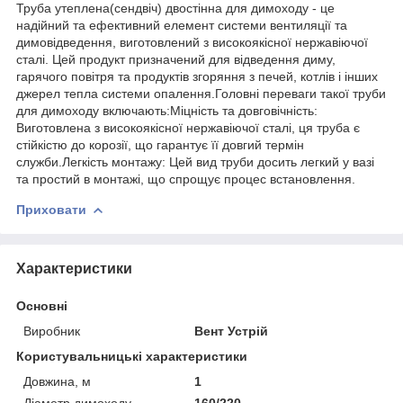
Труба утеплена(сендвіч) двостінна для димоходу - це
надійний та ефективний елемент системи вентиляції та
димовідведення, виготовлений з високоякісної нержавіючої
сталі. Цей продукт призначений для відведення диму,
гарячого повітря та продуктів згоряння з печей, котлів і інших
джерел тепла системи опалення.Головні переваги такої труби
для димоходу включають:Міцність та довговічність:
Виготовлена з високоякісної нержавіючої сталі, ця труба є
стійкістю до корозії, що гарантує її довгий термін
служби.Легкість монтажу: Цей вид труби досить легкий у вазі
та простий в монтажі, що спрощує процес встановлення.
Приховати
Характеристики
Основні
Виробник
Вент Устрій
Користувальницькі характеристики
Довжина, м
1
Діаметр димоходу
160/220