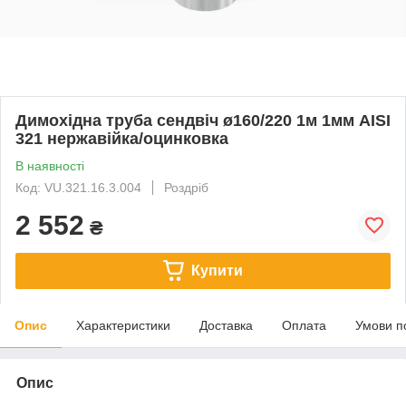
Димохідна труба сендвіч ø160/220 1м 1мм AISI
321 нержавійка/оцинковка
В наявності
Код: VU.321.16.3.004
Роздріб
2 552
₴
Купити
Опис
Характеристики
Доставка
Оплата
Умови п
Опис