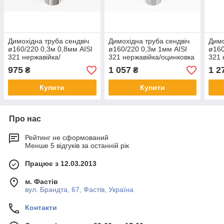
Димохідна труба сендвіч
Димохідна труба сендвіч
Димо
ø160/220 0,3м 0,8мм AISI
ø160/220 0,3м 1мм AISI
ø160
321 нержавійка/
321 нержавійка/оцинковка
321 
нержавійка
975
1 057
1 2
₴
₴
Купити
Купити
Про нас
Рейтинг не сформований
Менше 5 відгуків за останній рік
Працює з 12.03.2013
м. Фастів
вул. Брандта, 67, Фастів, Україна
Контакти