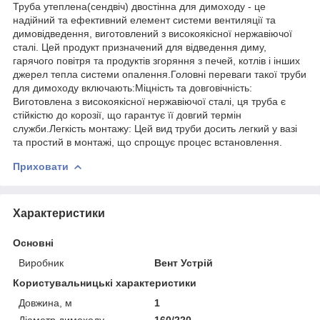
Труба утеплена(сендвіч) двостінна для димоходу - це
надійний та ефективний елемент системи вентиляції та
димовідведення, виготовлений з високоякісної нержавіючої
сталі. Цей продукт призначений для відведення диму,
гарячого повітря та продуктів згоряння з печей, котлів і інших
джерел тепла системи опалення.Головні переваги такої труби
для димоходу включають:Міцність та довговічність:
Виготовлена з високоякісної нержавіючої сталі, ця труба є
стійкістю до корозії, що гарантує її довгий термін
служби.Легкість монтажу: Цей вид труби досить легкий у вазі
та простий в монтажі, що спрощує процес встановлення.
Приховати
Характеристики
Основні
Виробник
Вент Устрій
Користувальницькі характеристики
Довжина, м
1
Діаметр димоходу
160/220