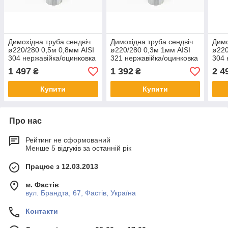
Димохідна труба сендвіч
Димохідна труба сендвіч
Димо
ø220/280 0,5м 0,8мм AISI
ø220/280 0,3м 1мм AISI
ø220
304 нержавійка/оцинковка
321 нержавійка/оцинковка
304 
1 497
1 392
2 4
₴
₴
Купити
Купити
Про нас
Рейтинг не сформований
Менше 5 відгуків за останній рік
Працює з 12.03.2013
м. Фастів
вул. Брандта, 67, Фастів, Україна
Контакти