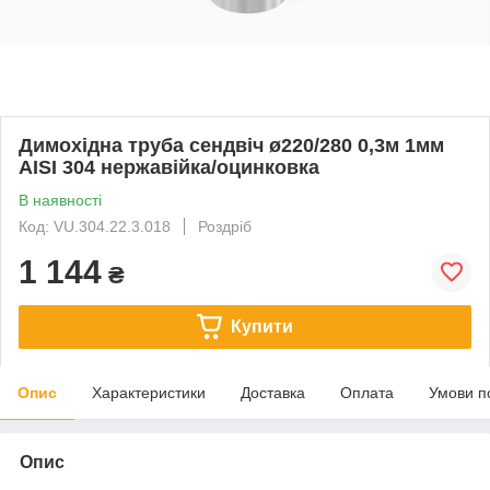
Димохідна труба сендвіч ø220/280 0,3м 1мм
AISI 304 нержавійка/оцинковка
В наявності
Код: VU.304.22.3.018
Роздріб
1 144
₴
Купити
Опис
Характеристики
Доставка
Оплата
Умови п
Опис