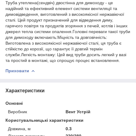
Труба утеплена(сендвіч) двостінна для димоходу - це
надійний та ефективний елемент системи вентиляції та
димовідведення, виготовлений з високоякісної нержавіючої
сталі. Цей продукт призначений для відведення диму,
гарячого повітря та продуктів згоряння з печей, котлів і інших
джерел тепла системи опалення.Головні переваги такої труби
для димоходу включають:Міцність та довговічність:
Виготовлена з високоякісної нержавіючої сталі, ця труба є
стійкістю до корозії, що гарантує її довгий термін
служби.Легкість монтажу: Цей вид труби досить легкий у вазі
та простий в монтажі, що спрощує процес встановлення.
Приховати
Характеристики
Основні
Виробник
Вент Устрій
Користувальницькі характеристики
Довжина, м
0.3
Діаметр димоходу
220/280