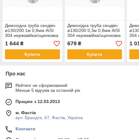
Димохідна труба сендвіч
Димохідна труба сендвіч
Димо
ø130/200 1м 0,8мм AISI
ø130/200 0,3м 0,8мм AISI
ø130
304 нержавійка/оцинковка
304 нержавійка/оцинковка
304 
1 644
679
1 0
₴
₴
Купити
Купити
Про нас
Рейтинг не сформований
Менше 5 відгуків за останній рік
Працює з 12.03.2013
м. Фастів
вул. Брандта, 67, Фастів, Україна
Контакти