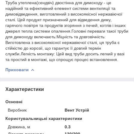
Труба утеплена(сендвіч) двостінна для димоходу - це
надійний та ефективний елемент системи вентиляції та
димовідведення, виготовлений з високоякісної нержавіючої
сталі. Цей продукт призначений для відведення диму,
гарячого повітря та продуктів згоряння з печей, котлів і інших
джерел тепла системи опалення.Головні переваги такої труби
для димоходу включають:Міцність та довговічність:
Виготовлена з високоякісної нержавіючої сталі, ця труба є
стійкістю до корозії, що гарантує її довгий термін
служби.Легкість монтажу: Цей вид труби досить легкий у вазі
та простий в монтажі, що спрощує процес встановлення.
Приховати
Характеристики
Основні
Виробник
Вент Устрій
Користувальницькі характеристики
Довжина, м
0.3
Діаметр димоходу
130/200