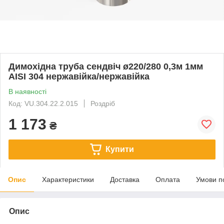
Димохідна труба сендвіч ø220/280 0,3м 1мм
AISI 304 нержавійка/нержавійка
В наявності
Код: VU.304.22.2.015
Роздріб
1 173
₴
Купити
Опис
Характеристики
Доставка
Оплата
Умови п
Опис