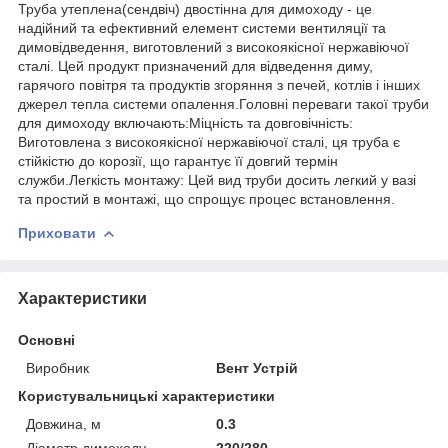
Труба утеплена(сендвіч) двостінна для димоходу - це
надійний та ефективний елемент системи вентиляції та
димовідведення, виготовлений з високоякісної нержавіючої
сталі. Цей продукт призначений для відведення диму,
гарячого повітря та продуктів згоряння з печей, котлів і інших
джерел тепла системи опалення.Головні переваги такої труби
для димоходу включають:Міцність та довговічність:
Виготовлена з високоякісної нержавіючої сталі, ця труба є
стійкістю до корозії, що гарантує її довгий термін
служби.Легкість монтажу: Цей вид труби досить легкий у вазі
та простий в монтажі, що спрощує процес встановлення.
Приховати
Характеристики
Основні
Виробник
Вент Устрій
Користувальницькі характеристики
Довжина, м
0.3
Діаметр димоходу
220/280