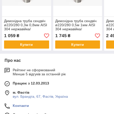
Димохідна труба сендвіч
Димохідна труба сендвіч
Димо
ø220/280 0,3м 0,8мм AISI
ø220/280 0,5м 1мм AISI
ø220
304 нержавійка/
304 нержавійка/
304 
нержавійка
нержавійка
1 059
1 745
2 4
₴
₴
Купити
Купити
Про нас
Рейтинг не сформований
Менше 5 відгуків за останній рік
Працює з 12.03.2013
м. Фастів
вул. Брандта, 67, Фастів, Україна
Контакти