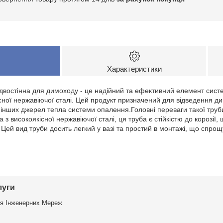
Характеристики
 двостінна для димоходу - це надійний та ефективний елемент сист
сної нержавіючої сталі. Цей продукт призначений для відведення дим
 і інших джерел тепла системи опалення.Головні переваги такої тру
а з високоякісної нержавіючої сталі, ця труба є стійкістю до корозії,
 Цей вид труби досить легкий у вазі та простий в монтажі, що спро
луги
я Інженерних Мереж