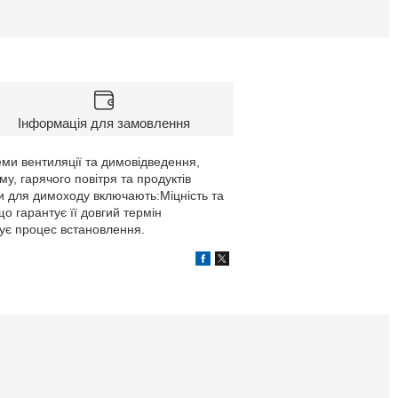
Інформація для замовлення
еми вентиляції та димовідведення,
у, гарячого повітря та продуктів
би для димоходу включають:Міцність та
 що гарантує її довгий термін
щує процес встановлення.