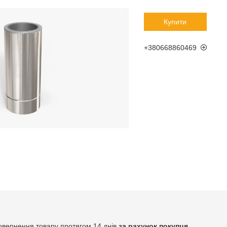
Купити
+380668860469
овернення товару протягом 14 днів
за рахунок покупця