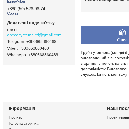
Ірина/Viber
+380 (50) 526-96-74
Сергій
enecosystems.ltd@gmail.com
Опис
+380668860469
+380668860469
Труба утеплена(сендвіч)
+380668860469
виготовлений з високоякі
згоряння з печей, котлів
довговічність: Виготовлен
служби.Легкість монтажу:
Інформація
Наші пос
Про нас
Проектуванн
Головна сторінка