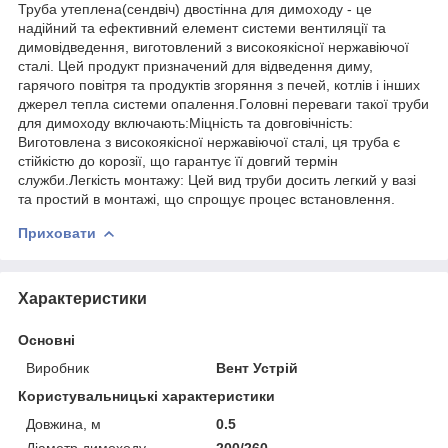
Труба утеплена(сендвіч) двостінна для димоходу - це
надійний та ефективний елемент системи вентиляції та
димовідведення, виготовлений з високоякісної нержавіючої
сталі. Цей продукт призначений для відведення диму,
гарячого повітря та продуктів згоряння з печей, котлів і інших
джерел тепла системи опалення.Головні переваги такої труби
для димоходу включають:Міцність та довговічність:
Виготовлена з високоякісної нержавіючої сталі, ця труба є
стійкістю до корозії, що гарантує її довгий термін
служби.Легкість монтажу: Цей вид труби досить легкий у вазі
та простий в монтажі, що спрощує процес встановлення.
Приховати
Характеристики
Основні
Виробник
Вент Устрій
Користувальницькі характеристики
Довжина, м
0.5
Діаметр димоходу
200/260