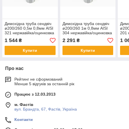
Димохідна труба сендвіч
Димохідна труба сендвіч
Димо
ø200/260 0,5м 0,8мм AISI
ø200/260 1м 0,8мм AISI
ø200
321 нержавійка/оцинковка
304 нержавійка/оцинковка
201 
1 544
2 291
1 0
₴
₴
Купити
Купити
Про нас
Рейтинг не сформований
Менше 5 відгуків за останній рік
Працює з 12.03.2013
м. Фастів
вул. Брандта, 67, Фастів, Україна
Контакти