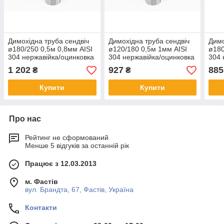
Димохідна труба сендвіч
Димохідна труба сендвіч
Димо
ø180/250 0,5м 0,8мм AISI
ø120/180 0,5м 1мм AISI
ø180
304 нержавійка/оцинковка
304 нержавійка/оцинковка
304 
1 202
927
885
₴
₴
Купити
Купити
Про нас
Рейтинг не сформований
Менше 5 відгуків за останній рік
Працює з 12.03.2013
м. Фастів
вул. Брандта, 67, Фастів, Україна
Контакти