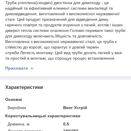
Труба утеплена(сендвіч) двостінна для димоходу - це
надійний та ефективний елемент системи вентиляції та
димовідведення, виготовлений з високоякісної нержавіючої
сталі. Цей продукт призначений для відведення диму,
гарячого повітря та продуктів згоряння з печей, котлів і інших
джерел тепла системи опалення.Головні переваги такої труби
для димоходу включають:Міцність та довговічність:
Виготовлена з високоякісної нержавіючої сталі, ця труба є
стійкістю до корозії, що гарантує її довгий термін
служби.Легкість монтажу: Цей вид труби досить легкий у вазі
та простий в монтажі, що спрощує процес встановлення.
Приховати
Характеристики
Основні
Виробник
Вент Устрій
Користувальницькі характеристики
Довжина, м
0.5
Діаметр димоходу
180/250