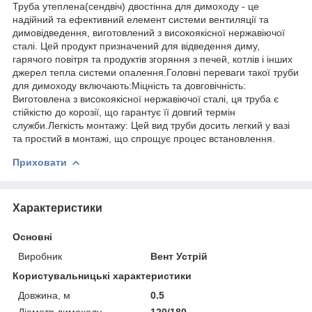
Труба утеплена(сендвіч) двостінна для димоходу - це
надійний та ефективний елемент системи вентиляції та
димовідведення, виготовлений з високоякісної нержавіючої
сталі. Цей продукт призначений для відведення диму,
гарячого повітря та продуктів згоряння з печей, котлів і інших
джерел тепла системи опалення.Головні переваги такої труби
для димоходу включають:Міцність та довговічність:
Виготовлена з високоякісної нержавіючої сталі, ця труба є
стійкістю до корозії, що гарантує її довгий термін
служби.Легкість монтажу: Цей вид труби досить легкий у вазі
та простий в монтажі, що спрощує процес встановлення.
Приховати
Характеристики
Основні
Виробник
Вент Устрій
Користувальницькі характеристики
Довжина, м
0.5
Діаметр димоходу
120/180