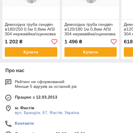
Димохідна труба сендвіч
Димохідна труба сендвіч
Димо
ø180/250 0,5м 0,8мм AISI
ø120/180 1м 0,8мм AISI
ø120
304 нержавійка/оцинковка
304 нержавійка/оцинковка
304 
1 202
1 496
618
₴
₴
Купити
Купити
Про нас
Рейтинг не сформований
Менше 5 відгуків за останній рік
Працює з 12.03.2013
м. Фастів
вул. Брандта, 67, Фастів, Україна
Контакти