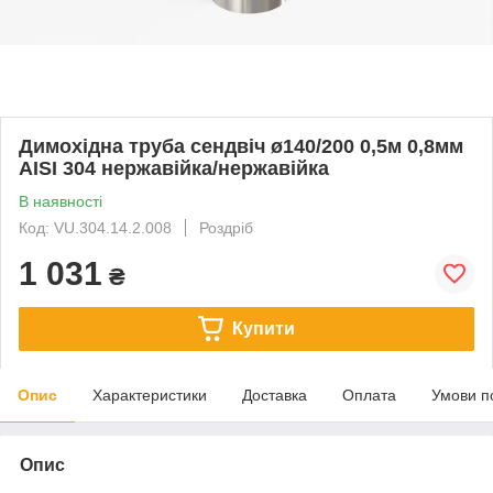
Димохідна труба сендвіч ø140/200 0,5м 0,8мм
AISI 304 нержавійка/нержавійка
В наявності
Код: VU.304.14.2.008
Роздріб
1 031
₴
Купити
Опис
Характеристики
Доставка
Оплата
Умови п
Опис