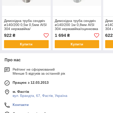
Димохідна труба сендвіч
Димохідна труба сендвіч
Димо
ø140/200 0,5м 0,5мм AISI
ø140/200 1м 0,8мм AISI
ø140
304 нержавійка/
304 нержавійка/оцинковка
304 
нержавійка
нерж
922
1 694
622
₴
₴
Купити
Купити
Про нас
Рейтинг не сформований
Менше 5 відгуків за останній рік
Працює з 12.03.2013
м. Фастів
вул. Брандта, 67, Фастів, Україна
Контакти