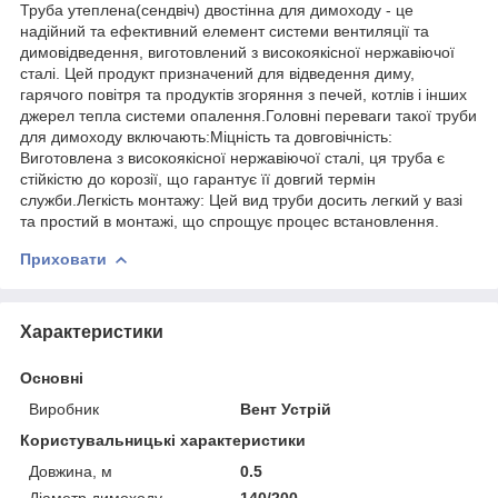
Труба утеплена(сендвіч) двостінна для димоходу - це
надійний та ефективний елемент системи вентиляції та
димовідведення, виготовлений з високоякісної нержавіючої
сталі. Цей продукт призначений для відведення диму,
гарячого повітря та продуктів згоряння з печей, котлів і інших
джерел тепла системи опалення.Головні переваги такої труби
для димоходу включають:Міцність та довговічність:
Виготовлена з високоякісної нержавіючої сталі, ця труба є
стійкістю до корозії, що гарантує її довгий термін
служби.Легкість монтажу: Цей вид труби досить легкий у вазі
та простий в монтажі, що спрощує процес встановлення.
Приховати
Характеристики
Основні
Виробник
Вент Устрій
Користувальницькі характеристики
Довжина, м
0.5
Діаметр димоходу
140/200