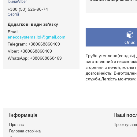
Ірина/Viber
+380 (50) 526-96-74
Сергій
enecosystems.ltd@gmail.com
Опис
+380668860469
+380668860469
Труба утеплена(сендвіч)
+380668860469
виготовлений з високоякі
згоряння з печей, котлів
довговічність: Виготовлен
служби.Легкість монтажу:
Інформація
Наші пос
Про нас
Проектуванн
Головна сторінка