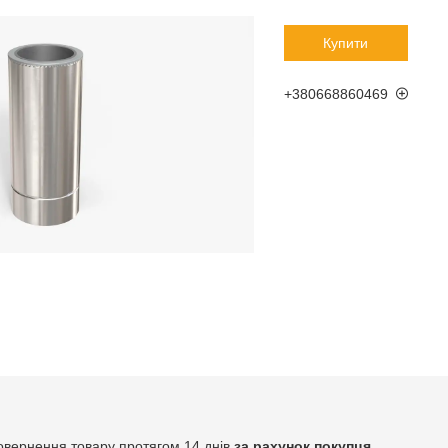
Купити
+380668860469
овернення товару протягом 14 днів
за рахунок покупця