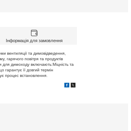
Інформація для замовлення
еми вентиляції та димовідведення,
у, гарячого повітря та продуктів
би для димоходу включають:Міцність та
 що гарантує її довгий термін
щує процес встановлення.