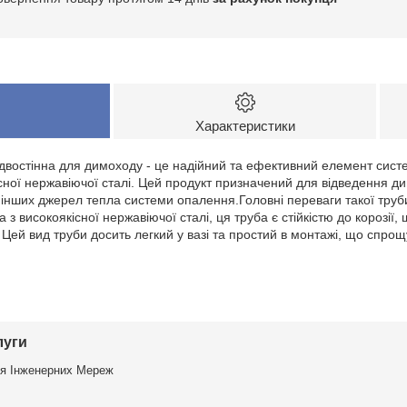
Характеристики
 двостінна для димоходу - це надійний та ефективний елемент сист
сної нержавіючої сталі. Цей продукт призначений для відведення дим
 і інших джерел тепла системи опалення.Головні переваги такої тру
а з високоякісної нержавіючої сталі, ця труба є стійкістю до корозії,
 Цей вид труби досить легкий у вазі та простий в монтажі, що спро
луги
я Інженерних Мереж