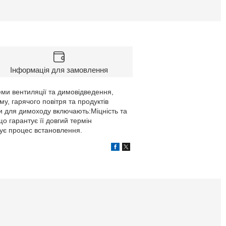
Інформація для замовлення
еми вентиляції та димовідведення,
у, гарячого повітря та продуктів
би для димоходу включають:Міцність та
 що гарантує її довгий термін
щує процес встановлення.