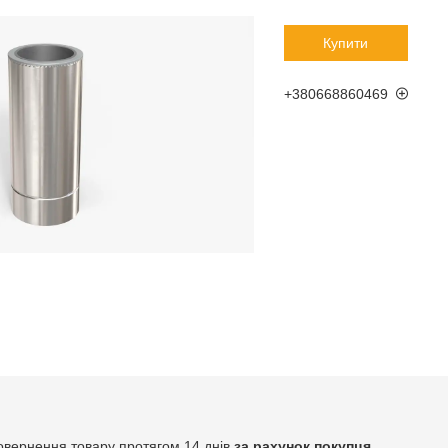
Купити
+380668860469
овернення товару протягом 14 днів
за рахунок покупця