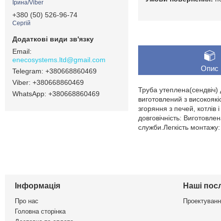
Ірина/Viber
+380 (50) 526-96-74
Сергій
enecosystems.ltd@gmail.com
Опис
+380668860469
+380668860469
Труба утеплена(сендвіч)
+380668860469
виготовлений з високоякі
згоряння з печей, котлів
довговічність: Виготовлен
служби.Легкість монтажу:
Інформація
Наші пос
Про нас
Проектуванн
Головна сторінка