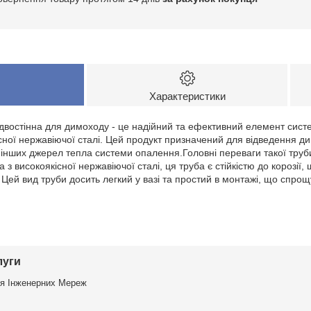
Характеристики
 двостінна для димоходу - це надійний та ефективний елемент сист
сної нержавіючої сталі. Цей продукт призначений для відведення дим
 і інших джерел тепла системи опалення.Головні переваги такої тру
а з високоякісної нержавіючої сталі, ця труба є стійкістю до корозії,
 Цей вид труби досить легкий у вазі та простий в монтажі, що спро
луги
я Інженерних Мереж