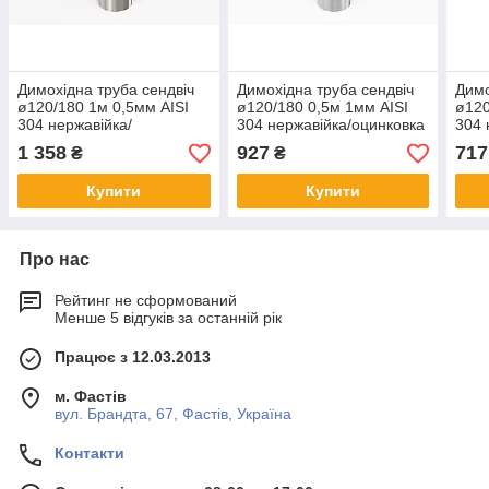
Димохідна труба сендвіч
Димохідна труба сендвіч
Димо
ø120/180 1м 0,5мм AISI
ø120/180 0,5м 1мм AISI
ø120
304 нержавійка/
304 нержавійка/оцинковка
304 
нержавійка
1 358
927
717
₴
₴
Купити
Купити
Про нас
Рейтинг не сформований
Менше 5 відгуків за останній рік
Працює з 12.03.2013
м. Фастів
вул. Брандта, 67, Фастів, Україна
Контакти