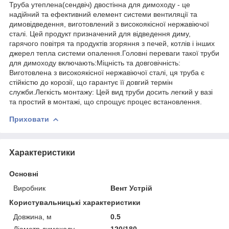
Труба утеплена(сендвіч) двостінна для димоходу - це
надійний та ефективний елемент системи вентиляції та
димовідведення, виготовлений з високоякісної нержавіючої
сталі. Цей продукт призначений для відведення диму,
гарячого повітря та продуктів згоряння з печей, котлів і інших
джерел тепла системи опалення.Головні переваги такої труби
для димоходу включають:Міцність та довговічність:
Виготовлена з високоякісної нержавіючої сталі, ця труба є
стійкістю до корозії, що гарантує її довгий термін
служби.Легкість монтажу: Цей вид труби досить легкий у вазі
та простий в монтажі, що спрощує процес встановлення.
Приховати
Характеристики
Основні
Виробник
Вент Устрій
Користувальницькі характеристики
Довжина, м
0.5
Діаметр димоходу
120/180