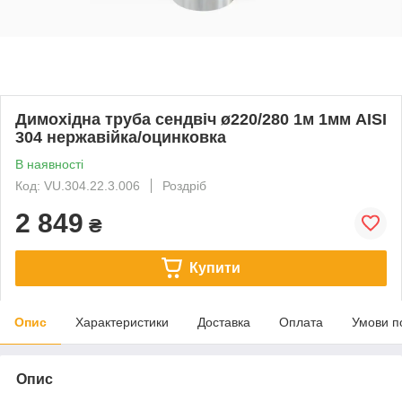
Димохідна труба сендвіч ø220/280 1м 1мм AISI
304 нержавійка/оцинковка
В наявності
Код: VU.304.22.3.006
Роздріб
2 849
₴
Купити
Опис
Характеристики
Доставка
Оплата
Умови п
Опис