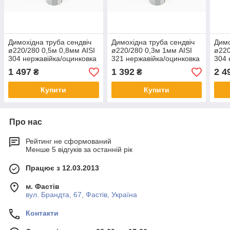
Димохідна труба сендвіч
Димохідна труба сендвіч
Димо
ø220/280 0,5м 0,8мм AISI
ø220/280 0,3м 1мм AISI
ø220
304 нержавійка/оцинковка
321 нержавійка/оцинковка
304 
1 497
1 392
2 4
₴
₴
Купити
Купити
Про нас
Рейтинг не сформований
Менше 5 відгуків за останній рік
Працює з 12.03.2013
м. Фастів
вул. Брандта, 67, Фастів, Україна
Контакти