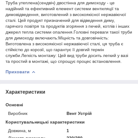
Труба утеплена(сендвіч) двостінна для димоходу - це
надійний та ефективний елемент системи вентиляції та
димовідведення, виготовлений з високоякісної нержавіючої
сталі. Цей продукт призначений для відведення диму,
гарячого повітря та продуктів згоряння з печей, котлів і інших
джерел тепла системи опалення.Головні переваги такої труби
для димоходу включають:Міцність та довговічність:
Виготовлена з високоякісної нержавіючої сталі, ця труба є
стійкістю до корозії, що гарантує її довгий термін
служби.Легкість монтажу: Цей вид труби досить легкий у вазі
та простий в монтажі, що спрощує процес встановлення.
Приховати
Характеристики
Основні
Виробник
Вент Устрій
Користувальницькі характеристики
Довжина, м
1
Діаметр димоходу
220/280