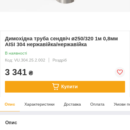
Димохідна труба сендвіч ø250/320 1м 0,8мм
AISI 304 нержавійка/нержавійка
В наявності
Код: VU.304.25.2.002
Роздріб
3 341
₴
Купити
Опис
Характеристики
Доставка
Оплата
Умови п
Опис