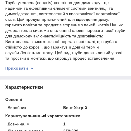
Труба утеплена(сендвіч) двостінна для димоходу - це
надійний та ефективний елемент системи вентиляції та
димовідведення, виготовлений з високоякісної нержавіючої
сталі. Цей продукт призначений для відведення диму,
гарячого повітря та продуктів згоряння з печей, котлів і інших
джерел тепла системи опалення.Головні переваги такої труби
для димоходу включають:Міцність та довговічність:
Виготовлена з високоякісної нержавіючої сталі, ця труба є
стійкістю до корозії, що гарантує її довгий термін
служби.Легкість монтажу: Цей вид труби досить легкий у вазі
та простий в монтажі, що спрощує процес встановлення.
Приховати
Характеристики
Основні
Виробник
Вент Устрій
Користувальницькі характеристики
Довжина, м
1
Діаметр димоходу
250/320