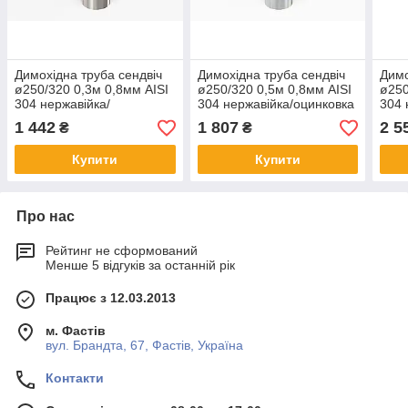
Димохідна труба сендвіч
Димохідна труба сендвіч
Димо
ø250/320 0,3м 0,8мм AISI
ø250/320 0,5м 0,8мм AISI
ø250
304 нержавійка/
304 нержавійка/оцинковка
304 
нержавійка
нерж
1 442
1 807
2 5
₴
₴
Купити
Купити
Про нас
Рейтинг не сформований
Менше 5 відгуків за останній рік
Працює з 12.03.2013
м. Фастів
вул. Брандта, 67, Фастів, Україна
Контакти