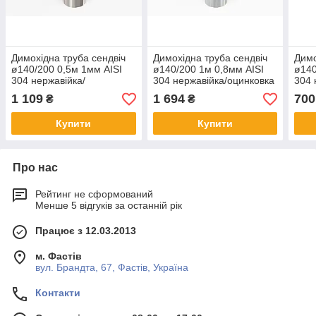
Димохідна труба сендвіч
Димохідна труба сендвіч
Димо
ø140/200 0,5м 1мм AISI
ø140/200 1м 0,8мм AISI
ø140
304 нержавійка/
304 нержавійка/оцинковка
304 
нержавійка
1 109
1 694
700
₴
₴
Купити
Купити
Про нас
Рейтинг не сформований
Менше 5 відгуків за останній рік
Працює з 12.03.2013
м. Фастів
вул. Брандта, 67, Фастів, Україна
Контакти