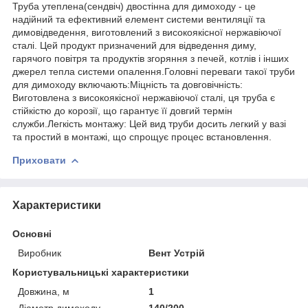
Труба утеплена(сендвіч) двостінна для димоходу - це
надійний та ефективний елемент системи вентиляції та
димовідведення, виготовлений з високоякісної нержавіючої
сталі. Цей продукт призначений для відведення диму,
гарячого повітря та продуктів згоряння з печей, котлів і інших
джерел тепла системи опалення.Головні переваги такої труби
для димоходу включають:Міцність та довговічність:
Виготовлена з високоякісної нержавіючої сталі, ця труба є
стійкістю до корозії, що гарантує її довгий термін
служби.Легкість монтажу: Цей вид труби досить легкий у вазі
та простий в монтажі, що спрощує процес встановлення.
Приховати
Характеристики
Основні
Виробник
Вент Устрій
Користувальницькі характеристики
Довжина, м
1
Діаметр димоходу
140/200