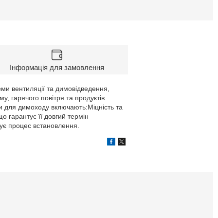
Інформація для замовлення
еми вентиляції та димовідведення,
у, гарячого повітря та продуктів
би для димоходу включають:Міцність та
 що гарантує її довгий термін
щує процес встановлення.