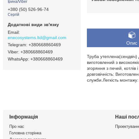
Ірина/Viber
+380 (50) 526-96-74
Сергій
enecosystems.ltd@gmail.com
Опис
+380668860469
+380668860469
Труба утеплена(сендвіч)
+380668860469
виготовлений з високоякі
згоряння з печей, котлів
довговічність: Виготовлен
служби.Легкість монтажу:
Інформація
Наші пос
Про нас
Проектуванн
Головна сторінка