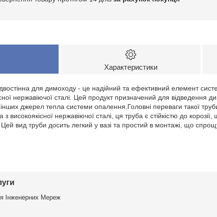
Характеристики
 двостінна для димоходу - це надійний та ефективний елемент сист
сної нержавіючої сталі. Цей продукт призначений для відведення дим
 і інших джерел тепла системи опалення.Головні переваги такої тру
а з високоякісної нержавіючої сталі, ця труба є стійкістю до корозії,
 Цей вид труби досить легкий у вазі та простий в монтажі, що спро
луги
я Інженерних Мереж