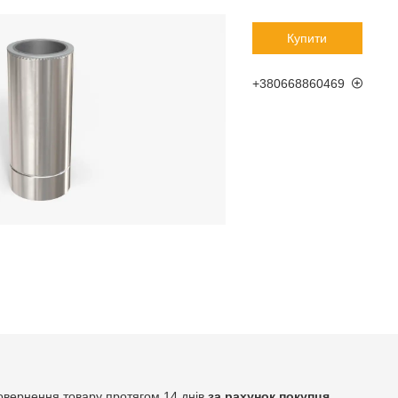
Купити
+380668860469
овернення товару протягом 14 днів
за рахунок покупця