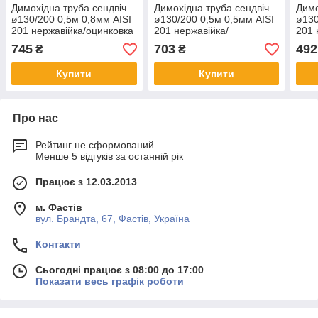
Димохідна труба сендвіч
Димохідна труба сендвіч
Димо
ø130/200 0,5м 0,8мм AISI
ø130/200 0,5м 0,5мм AISI
ø130
201 нержавійка/оцинковка
201 нержавійка/
201 
нержавійка
745
703
492
₴
₴
Купити
Купити
Про нас
Рейтинг не сформований
Менше 5 відгуків за останній рік
Працює з 12.03.2013
м. Фастів
вул. Брандта, 67, Фастів, Україна
Контакти
Сьогодні працює з 08:00 до 17:00
Показати весь графік роботи