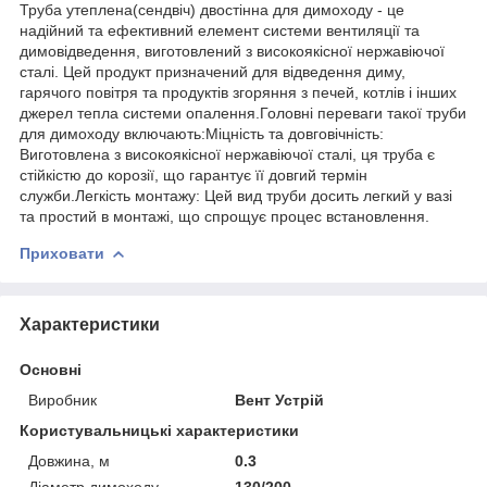
Труба утеплена(сендвіч) двостінна для димоходу - це
надійний та ефективний елемент системи вентиляції та
димовідведення, виготовлений з високоякісної нержавіючої
сталі. Цей продукт призначений для відведення диму,
гарячого повітря та продуктів згоряння з печей, котлів і інших
джерел тепла системи опалення.Головні переваги такої труби
для димоходу включають:Міцність та довговічність:
Виготовлена з високоякісної нержавіючої сталі, ця труба є
стійкістю до корозії, що гарантує її довгий термін
служби.Легкість монтажу: Цей вид труби досить легкий у вазі
та простий в монтажі, що спрощує процес встановлення.
Приховати
Характеристики
Основні
Виробник
Вент Устрій
Користувальницькі характеристики
Довжина, м
0.3
Діаметр димоходу
130/200